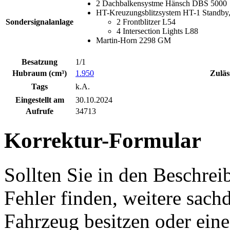
2 Dachbalkensystme Hänsch DBS 5000
HT-Kreuzungsblitzsystem HT-1 Standby,
Sondersignalanlage
2 Frontblitzer L54
4 Intersection Lights L88
Martin-Horn 2298 GM
Besatzung
1/1
Hubraum (cm³)
1.950
Zuläs
Tags
k.A.
Eingestellt am
30.10.2024
Aufrufe
34713
Korrektur-Formular
Sollten Sie in den Beschre
Fehler finden, weitere sach
Fahrzeug besitzen oder ein