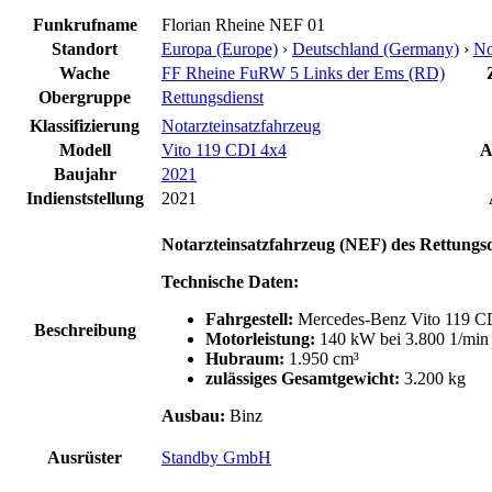
Funkrufname
Florian Rheine NEF 01
Standort
Europa (Europe)
›
Deutschland (Germany)
›
No
Wache
FF Rheine FuRW 5 Links der Ems (RD)
Obergruppe
Rettungsdienst
Klassifizierung
Notarzteinsatzfahrzeug
Modell
Vito 119 CDI 4x4
A
Baujahr
2021
Indienststellung
2021
Notarzteinsatzfahrzeug (NEF) des Rettungs
Technische Daten:
Fahrgestell:
Mercedes-Benz Vito 119 C
Beschreibung
Motorleistung:
140 kW bei 3.800 1/min
Hubraum:
1.950 cm³
zulässiges Gesamtgewicht:
3.200 kg
Ausbau:
Binz
Ausrüster
Standby GmbH