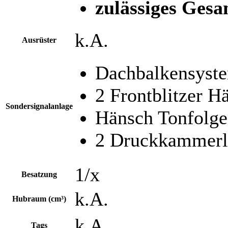
zulässiges Gesa
k.A.
Ausrüster
Dachbalkensyst
2 Frontblitzer H
Sondersignalanlage
Hänsch Tonfolge
2 Druckkammerl
1/x
Besatzung
k.A.
Hubraum (cm³)
k.A.
Tags