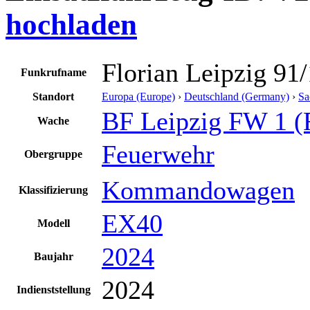
hochladen
Florian Leipzig 91
Funkrufname
Standort
Europa (Europe)
›
Deutschland (Germany)
›
Sa
BF Leipzig FW 1 
Wache
Feuerwehr
Obergruppe
Kommandowagen
Klassifizierung
EX40
Modell
2024
Baujahr
2024
Indienststellung