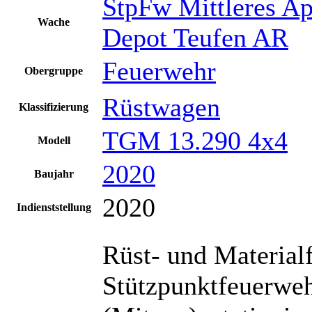
StpFw Mittleres Ap
Wache
Depot Teufen AR
Feuerwehr
Obergruppe
Rüstwagen
Klassifizierung
TGM 13.290 4x4
Modell
2020
Baujahr
2020
Indienststellung
Rüst- und Material
Stützpunktfeuerweh