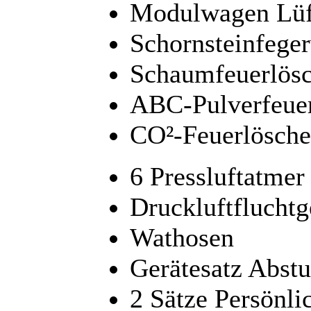
Modulwagen Lüf
Schornsteinfege
Schaumfeuerlösc
ABC-Pulverfeuer
CO²-Feuerlösche
6 Pressluftatmer
Druckluftfluchtg
Wathosen
Gerätesatz Abstu
2 Sätze Persönli