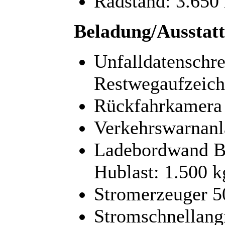
Radstand: 3.65
Beladung/Ausstat
Unfalldatenschre
Restwegaufzeic
Rückfahrkamera
Verkehrswarnanl
Ladebordwand Bä
Hublast: 1.500 k
Stromerzeuger 50
Stromschnellangr