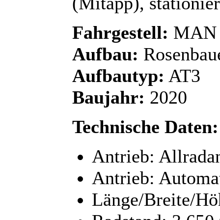
(Mitapp), stationie
Fahrgestell:
MAN T
Aufbau:
Rosenbau
Aufbautyp:
AT3
Baujahr:
2020
Technische Daten:
Antrieb: Allrada
Antrieb: Automat
Länge/Breite/Hö