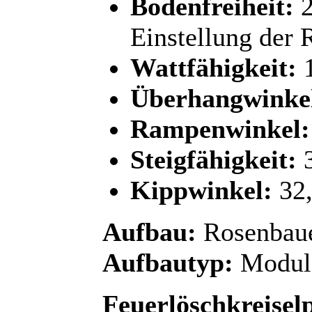
Bodenfreiheit:
2
Einstellung der 
Wattfähigkeit:
1
Überhangwinkel
Rampenwinkel:
Steigfähigkeit:
3
Kippwinkel:
32,
Aufbau:
Rosenbau
Aufbautyp:
Modula
Feuerlöschkreise