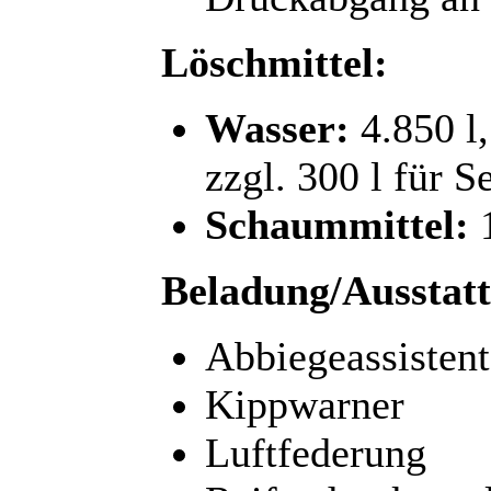
Löschmittel:
Wasser:
4.850 l,
zzgl. 300 l für S
Schaummittel:
1
Beladung/Ausstat
Abbiegeassistent
Kippwarner
Luftfederung