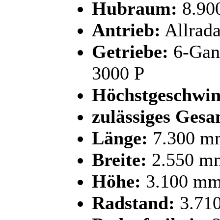
Hubraum:
8.90
Antrieb:
Allrada
Getriebe:
6-Gang
3000 P
Höchstgeschwin
zulässiges Gesa
Länge:
7.300 m
Breite:
2.550 m
Höhe:
3.100 m
Radstand:
3.71