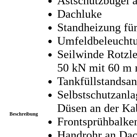
Astschutzbügel 
Dachluke
Standheizung fü
Umfeldbeleucht
Seilwinde Rotzl
50 kN mit 60 m n
Tankfüllstandsan
Selbstschutzanla
Düsen an der Ka
Beschreibung
Frontsprühbalke
Handrohr an Dac