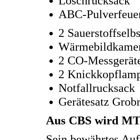
Löschrucksack
ABC-Pulverfeuer
2 Sauerstoffselbs
Wärmebildkame
2 CO-Messgerät
2 Knickkopflam
Notfallrucksack
Gerätesatz Grob
Aus CBS wird M
Sein bewährtes Au