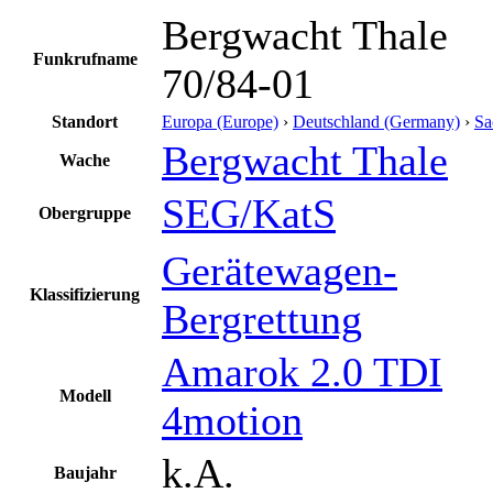
Bergwacht Thale
Funkrufname
70/84-01
Standort
Europa (Europe)
›
Deutschland (Germany)
›
Sa
Bergwacht Thale
Wache
SEG/KatS
Obergruppe
Gerätewagen-
Klassifizierung
Bergrettung
Amarok 2.0 TDI
Modell
4motion
k.A.
Baujahr