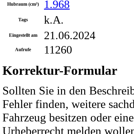
1.968
Hubraum (cm³)
k.A.
Tags
21.06.2024
Eingestellt am
11260
Aufrufe
Korrektur-Formular
Sollten Sie in den Beschre
Fehler finden, weitere sach
Fahrzeug besitzen oder ein
Urheberrecht melden wollen