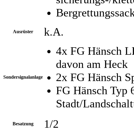
Bergrettungssac
k.A.
Ausrüster
4x FG Hänsch L
davon am Heck
2x FG Hänsch Sp
Sondersignalanlage
FG Hänsch Typ 6
Stadt/Landschal
1/2
Besatzung