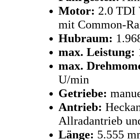
Motor:
2.0 TDI 
mit Common-Rail
Hubraum:
1.96
max. Leistung:
max. Drehmome
U/min
Getriebe:
manuel
Antrieb:
Heckant
Allradantrieb u
Länge:
5.555 m