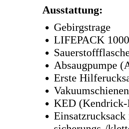
Ausstattung:
Gebirgstrage
LIFEPACK 1000(A
Sauerstoffflasch
Absaugpumpe (A
Erste Hilferucks
Vakuumschienen
KED (Kendrick-E
Einsatzrucksack
sicherungs-/klet