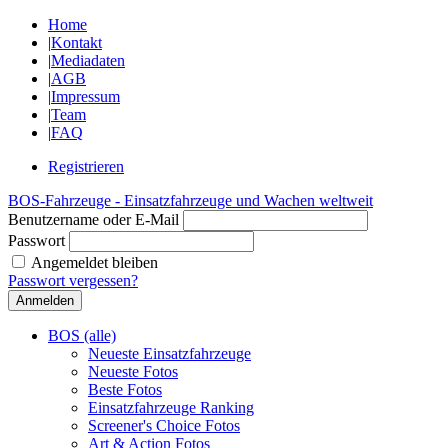
Home
|
Kontakt
|
Mediadaten
|
AGB
|
Impressum
|
Team
|
FAQ
Registrieren
BOS-Fahrzeuge - Einsatzfahrzeuge und Wachen weltweit
Benutzername oder E-Mail
Passwort
Angemeldet bleiben
Passwort vergessen?
BOS (alle)
Neueste Einsatzfahrzeuge
Neueste Fotos
Beste Fotos
Einsatzfahrzeuge Ranking
Screener's Choice Fotos
Art & Action Fotos