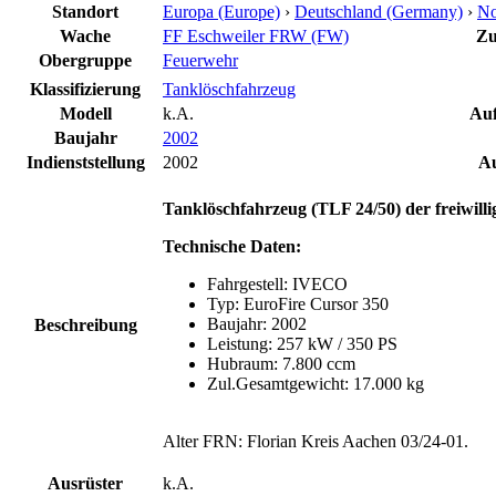
Standort
Europa (Europe)
›
Deutschland (Germany)
›
No
Wache
FF Eschweiler FRW (FW)
Zu
Obergruppe
Feuerwehr
Klassifizierung
Tanklöschfahrzeug
Modell
k.A.
Auf
Baujahr
2002
Indienststellung
2002
Au
Tanklöschfahrzeug (TLF 24/50) der freiwill
Technische Daten:
Fahrgestell: IVECO
Typ: EuroFire Cursor 350
Baujahr: 2002
Beschreibung
Leistung: 257 kW / 350 PS
Hubraum: 7.800 ccm
Zul.Gesamtgewicht: 17.000 kg
Alter FRN: Florian Kreis Aachen 03/24-01.
Ausrüster
k.A.