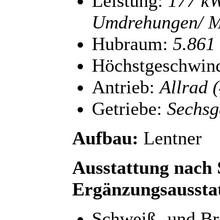
Leistung:
177 kW
Umdrehungen/ M
Hubraum:
5.861
Höchstgeschwind
Antrieb:
Allrad 
Getriebe:
Sechsga
Aufbau:
Lentner
Ausstattung nach
Ergänzungsaussta
Schweiß- und Br