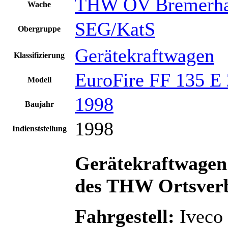
THW OV Bremerh
Wache
SEG/KatS
Obergruppe
Gerätekraftwagen
Klassifizierung
EuroFire FF 135 E
Modell
1998
Baujahr
1998
Indienststellung
Gerätekraftwage
des THW Ortsver
Fahrgestell:
Iveco 