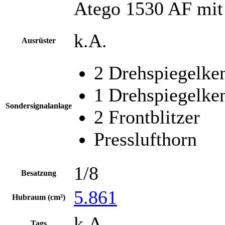
Atego 1530 AF mit
k.A.
Ausrüster
2 Drehspiegelk
1 Drehspiegelke
Sondersignalanlage
2 Frontblitzer
Presslufthorn
1/8
Besatzung
5.861
Hubraum (cm³)
k.A.
Tags