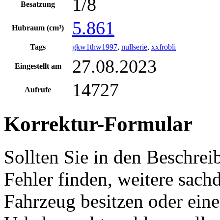
1/8
Besatzung
5.861
Hubraum (cm³)
Tags
gkw1thw1997
,
nullserie
,
xxfrobli
27.08.2023
Eingestellt am
14727
Aufrufe
Korrektur-Formular
Sollten Sie in den Beschre
Fehler finden, weitere sach
Fahrzeug besitzen oder ein