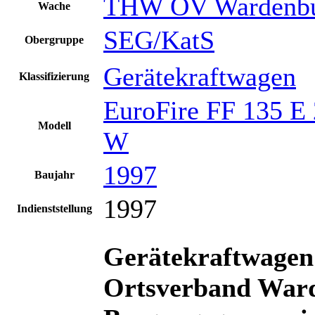
THW OV Wardenb
Wache
SEG/KatS
Obergruppe
Gerätekraftwagen
Klassifizierung
EuroFire FF 135 E
Modell
W
1997
Baujahr
1997
Indienststellung
Gerätekraftwage
Ortsverband Ward