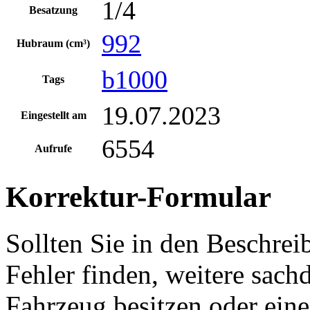
1/4
Besatzung
992
Hubraum (cm³)
b1000
Tags
19.07.2023
Eingestellt am
6554
Aufrufe
Korrektur-Formular
Sollten Sie in den Beschre
Fehler finden, weitere sach
Fahrzeug besitzen oder ein