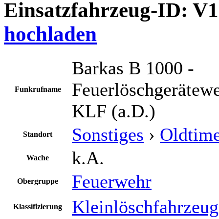
Einsatzfahrzeug-ID: V
hochladen
Barkas B 1000 -
Feuerlöschgerätewe
Funkrufname
KLF (a.D.)
Sonstiges
›
Oldtim
Standort
k.A.
Wache
Feuerwehr
Obergruppe
Kleinlöschfahrzeug
Klassifizierung