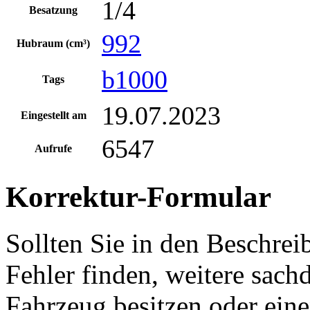
1/4
Besatzung
992
Hubraum (cm³)
b1000
Tags
19.07.2023
Eingestellt am
6547
Aufrufe
Korrektur-Formular
Sollten Sie in den Beschre
Fehler finden, weitere sach
Fahrzeug besitzen oder ein