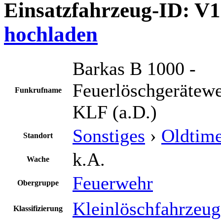
Einsatzfahrzeug-ID: V
hochladen
Barkas B 1000 -
Feuerlöschgerätewe
Funkrufname
KLF (a.D.)
Sonstiges
›
Oldtim
Standort
k.A.
Wache
Feuerwehr
Obergruppe
Kleinlöschfahrzeug
Klassifizierung