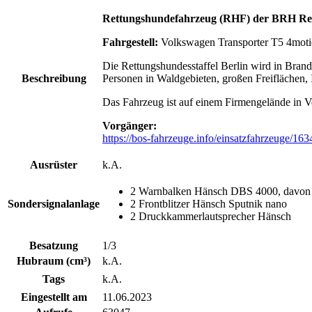
Rettungshundefahrzeug (RHF)
der BRH Rett
Fahrgestell:
Volkswagen Transporter T5 4mot
Die Rettungshundesstaffel Berlin wird in Bran
Beschreibung
Personen in Waldgebieten, großen Freiflächen, 
Das Fahrzeug ist auf einem Firmengelände in Vel
Vorgänger:
https://bos-fahrzeuge.info/einsatzfahrzeuge/163
Ausrüster
k.A.
2 Warnbalken Hänsch DBS 4000, davon
Sondersignalanlage
2 Frontblitzer Hänsch Sputnik nano
2 Druckkammerlautsprecher Hänsch
Besatzung
1/3
Hubraum (cm³)
k.A.
Tags
k.A.
Eingestellt am
11.06.2023