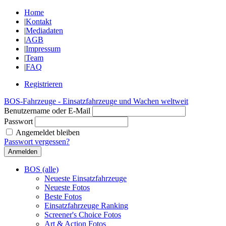
Home
|
Kontakt
|
Mediadaten
|
AGB
|
Impressum
|
Team
|
FAQ
Registrieren
BOS-Fahrzeuge - Einsatzfahrzeuge und Wachen weltweit
Benutzername oder E-Mail
Passwort
Angemeldet bleiben
Passwort vergessen?
BOS (alle)
Neueste Einsatzfahrzeuge
Neueste Fotos
Beste Fotos
Einsatzfahrzeuge Ranking
Screener's Choice Fotos
Art & Action Fotos