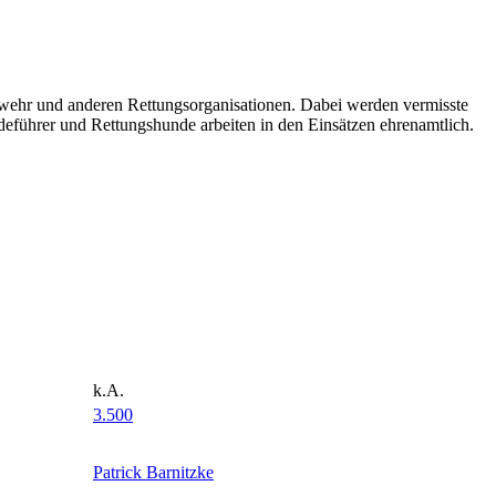
erwehr und anderen Rettungsorganisationen. Dabei werden vermisste
deführer und Rettungshunde arbeiten in den Einsätzen ehrenamtlich.
k.A.
3.500
Patrick Barnitzke