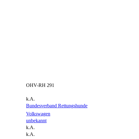
OHV-RH 291
k.A.
Bundesverband Rettungshunde
Volkswagen
unbekannt
k.A.
k.A.