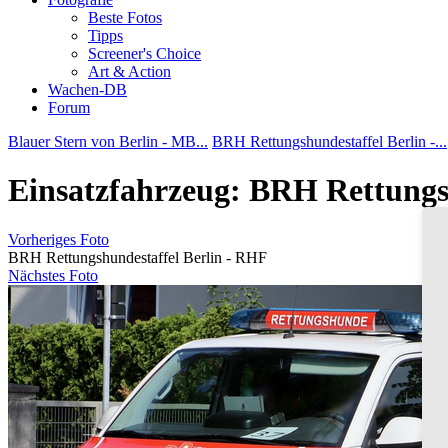
Beste Fotos
Tipps
Screener's Choice
Art & Action
Wachen-DB
Forum
Blauer Stern von Berlin - MB...
BRH Rettungshundestaffel Berlin -...
Einsatzfahrzeug: BRH Rettungs
Vorheriges Foto
BRH Rettungshundestaffel Berlin - RHF
Nächstes Foto