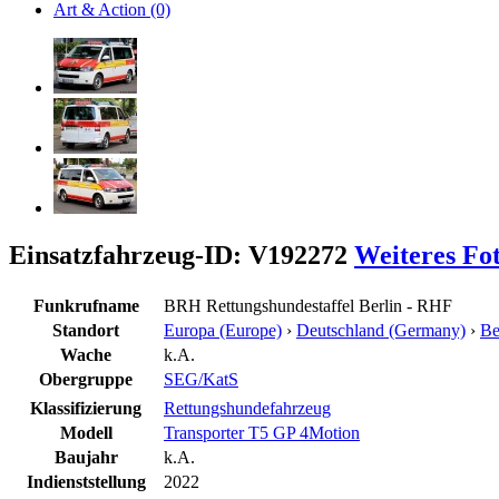
Art & Action (0)
Einsatzfahrzeug-ID: V192272
Weiteres Fo
Funkrufname
BRH Rettungshundestaffel Berlin - RHF
Standort
Europa (Europe)
›
Deutschland (Germany)
›
Be
Wache
k.A.
Obergruppe
SEG/KatS
Klassifizierung
Rettungshundefahrzeug
Modell
Transporter T5 GP 4Motion
Baujahr
k.A.
Indienststellung
2022