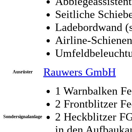
Abbiegeassistent
Seitliche Schieb
Ladebordwand (s
Airline-Schiene
Umfeldbeleucht
Rauwers GmbH
Ausrüster
1 Warnbalken Fe
2 Frontblitzer F
2 Heckblitzer F
Sondersignalanlage
in den Aufbaukan