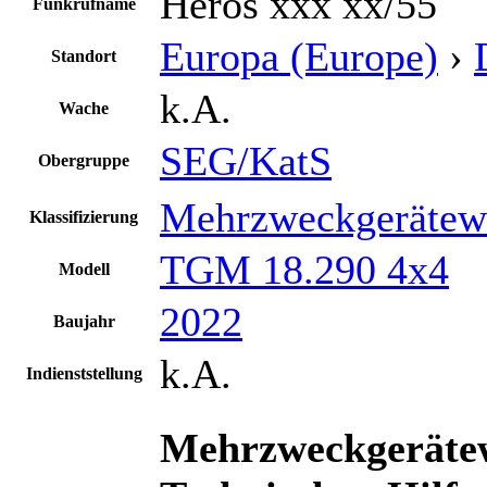
Heros xxx xx/55
Funkrufname
Europa (Europe)
›
Standort
k.A.
Wache
SEG/KatS
Obergruppe
Mehrzweckgerätew
Klassifizierung
TGM 18.290 4x4
Modell
2022
Baujahr
k.A.
Indienststellung
Mehrzweckgeräte