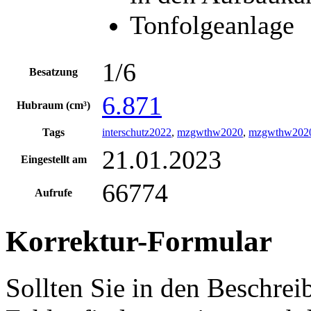
Tonfolgeanlage
1/6
Besatzung
6.871
Hubraum (cm³)
Tags
interschutz2022
,
mzgwthw2020
,
mzgwthw202
21.01.2023
Eingestellt am
66774
Aufrufe
Korrektur-Formular
Sollten Sie in den Beschre