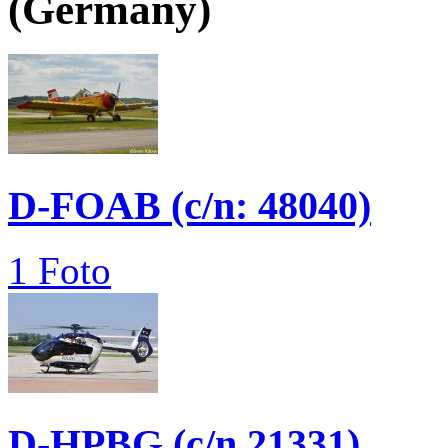
(Germany)
D-FOAB (c/n: 48040)
1 Foto
D-HPBG (c/n 21331)