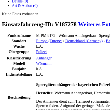
Details (0)
Art & Action (0)
Keine Fotos vorhanden
Einsatzfahrzeug-ID: V187278
Weiteres Fo
Funkrufname
M-PM 9175 - Wörmann Anhängerbau - Sperrgi
Standort
Europa (Europe)
›
Deutschland (Germany)
›
Ba
Wache
k.A.
Obergruppe
Polizei
Klassifizierung
Anhänger
Modell
Wörmann
Baujahr
k.A.
Indienststellung
k.A.
Sperrgitteranhänger der bayerischen Polizei
Hersteller:
Wörmann Anhängerbau, Herbertsh
Beschreibung
Der Anhänger dient zum Transport sogenannter
Sperren fixiert. Aufgrund der geringen Maße de