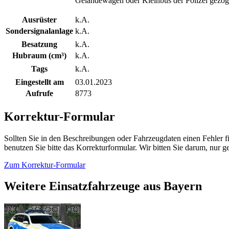
Geländewagen oder Kleinbus der Polizei gezog
Ausrüster
k.A.
Sondersignalanlage
k.A.
Besatzung
k.A.
Hubraum (cm³)
k.A.
Tags
k.A.
Eingestellt am
03.01.2023
Aufrufe
8773
Korrektur-Formular
Sollten Sie in den Beschreibungen oder Fahrzeugdaten einen Fehler 
benutzen Sie bitte das Korrekturformular. Wir bitten Sie darum, nur
Zum Korrektur-Formular
Weitere Einsatzfahrzeuge aus Bayern