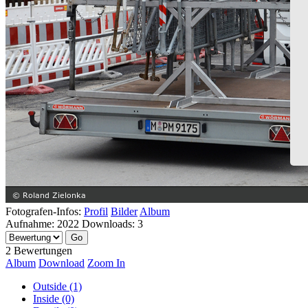
Fotografen-Infos:
Profil
Bilder
Album
Aufnahme:
2022
Downloads:
3
2 Bewertungen
Album
Download
Zoom In
Outside (1)
Inside (0)