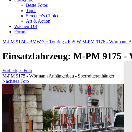
Beste Fotos
Tipps
Screener's Choice
Art & Action
Wachen-DB
Forum
M-PM 9174 - BMW 3er Touring - FuStW
M-PM 9176 - Wörmann Anh
Einsatzfahrzeug: M-PM 9175 -
Vorheriges Foto
M-PM 9175 - Wörmann Anhängerbau - Sperrgitteranhänger
Nächstes Foto