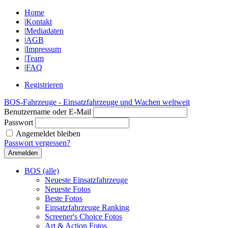
Home
|
Kontakt
|
Mediadaten
|
AGB
|
Impressum
|
Team
|
FAQ
Registrieren
BOS-Fahrzeuge - Einsatzfahrzeuge und Wachen weltweit
Benutzername oder E-Mail
Passwort
Angemeldet bleiben
Passwort vergessen?
BOS (alle)
Neueste Einsatzfahrzeuge
Neueste Fotos
Beste Fotos
Einsatzfahrzeuge Ranking
Screener's Choice Fotos
Art & Action Fotos