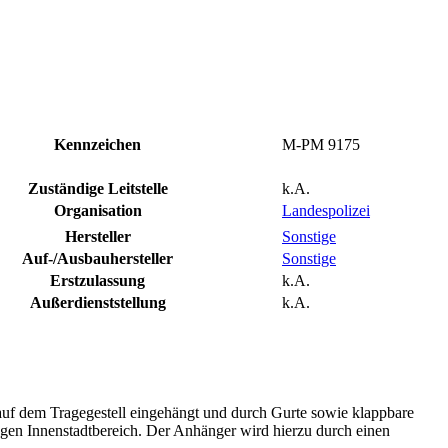
Kennzeichen
M-PM 9175
Zuständige Leitstelle
k.A.
Organisation
Landespolizei
Hersteller
Sonstige
Auf-/Ausbauhersteller
Sonstige
Erstzulassung
k.A.
Außerdienststellung
k.A.
f dem Tragegestell eingehängt und durch Gurte sowie klappbare
ngen Innenstadtbereich. Der Anhänger wird hierzu durch einen