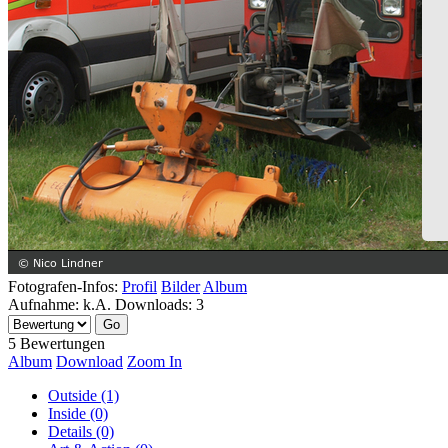
Fotografen-Infos:
Profil
Bilder
Album
Aufnahme:
k.A.
Downloads:
3
5 Bewertungen
Album
Download
Zoom In
Outside (1)
Inside (0)
Details (0)