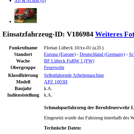
Art & Action (0)
Einsatzfahrzeug-ID: V186984
Weiteres Fo
Funkrufname
Florian Lübeck 10/xx-01 (a.D.)
Standort
Europa (Europe)
›
Deutschland (Germany)
›
Sc
Wache
BF Lübeck FuRW 1 (FW)
Obergruppe
Feuerwehr
Klassifizierung
Selbstfahrende Arbeitsmaschine
Modell
APZ 1003H
Baujahr
k.A.
Indienststellung
k.A.
Schmalspurfahrzeug der Berufsfeuerwehr 
Eingesetzt wurde das Fahrzeug innerhalb des W
Technische Daten: