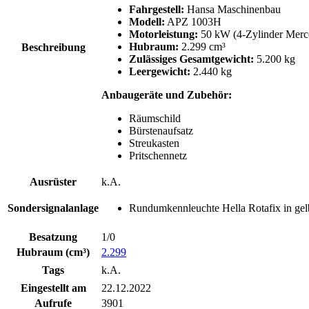
Fahrgestell:
Hansa Maschinenbau
Modell:
APZ 1003H
Motorleistung:
50 kW (4-Zylinder Merc
Hubraum:
2.299 cm³
Beschreibung
Zulässiges Gesamtgewicht:
5.200 kg
Leergewicht:
2.440 kg
Anbaugeräte und Zubehör:
Räumschild
Bürstenaufsatz
Streukasten
Pritschennetz
Ausrüster
k.A.
Sondersignalanlage
Rundumkennleuchte Hella Rotafix in gel
Besatzung
1/0
Hubraum (cm³)
2.299
Tags
k.A.
Eingestellt am
22.12.2022
Aufrufe
3901