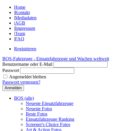
Home
|
Kontakt
|
Mediadaten
|
AGB
|
Impressum
|
Team
|
FAQ
Registrieren
BOS-Fahrzeuge - Einsatzfahrzeuge und Wachen weltweit
Benutzername oder E-Mail
Passwort
Angemeldet bleiben
Passwort vergessen?
BOS (alle)
Neueste Einsatzfahrzeuge
Neueste Fotos
Beste Fotos
Einsatzfahrzeuge Ranking
Screener's Choice Fotos
Art & Action Fotos