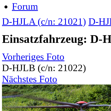
Forum
D-HJLA (c/n: 21021)
D-HJL
Einsatzfahrzeug: D-H
Vorheriges Foto
D-HJLB (c/n: 21022)
Nächstes Foto