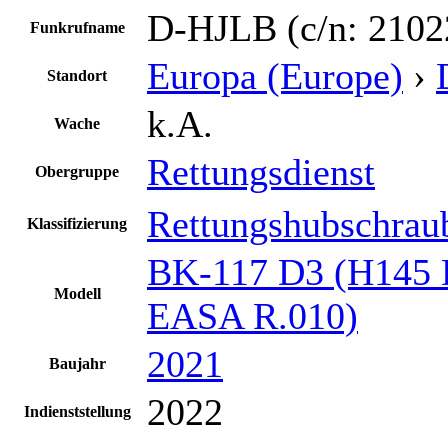
D-HJLB (c/n: 2102
Funkrufname
Europa (Europe)
›
Standort
k.A.
Wache
Rettungsdienst
Obergruppe
Rettungshubschrau
Klassifizierung
BK-117 D3 (H145 
Modell
EASA R.010)
2021
Baujahr
2022
Indienststellung