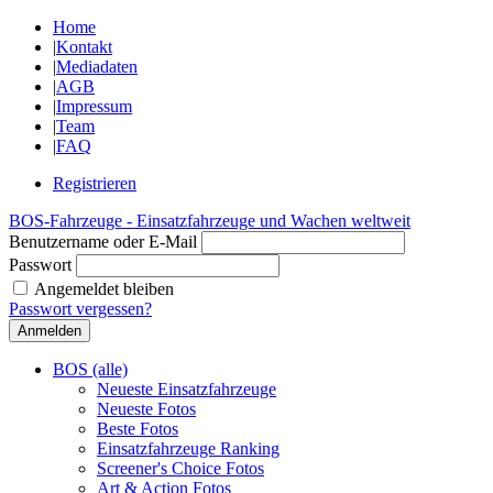
Home
|
Kontakt
|
Mediadaten
|
AGB
|
Impressum
|
Team
|
FAQ
Registrieren
BOS-Fahrzeuge - Einsatzfahrzeuge und Wachen weltweit
Benutzername oder E-Mail
Passwort
Angemeldet bleiben
Passwort vergessen?
BOS (alle)
Neueste Einsatzfahrzeuge
Neueste Fotos
Beste Fotos
Einsatzfahrzeuge Ranking
Screener's Choice Fotos
Art & Action Fotos