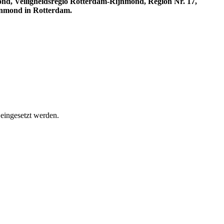
nd, Veiligheidsregio Rotterdam-Rijnmond, Region Nr. 17,
jnmond in Rotterdam.
eingesetzt werden.