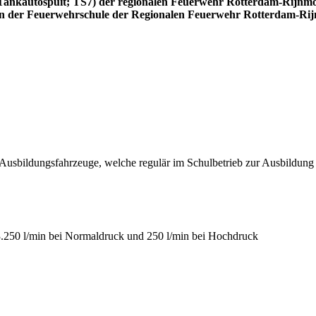
 Tankautospuit; TS7) der regionalen Feuerwehr Rotterdam-Rijnmo
n der Feuerwehrschule der Regionalen Feuerwehr Rotterdam-Ri
 Ausbildungsfahrzeuge, welche regulär im Schulbetrieb zur Ausbildung 
3.250 l/min bei Normaldruck und 250 l/min bei Hochdruck