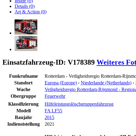
Inside (0)
Details (0)
Art & Action (0)
Einsatzfahrzeug-ID: V178389
Weiteres Fo
Funkrufname
Rotterdam - Veiligheidsregio Rotterdam-Rijnm
Standort
Europa (Europe)
›
Niederlande (Netherlands)
›
Wache
Veiligheidsregio Rotterdam-Rijnmond - Regi
Obergruppe
Feuerwehr
Klassifizierung
Hilfeleistungslöschgruppenfahrzeug
Modell
FA LF55
Baujahr
2015
Indienststellung
2021