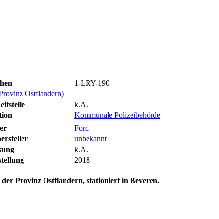
chen
1-LRY-190
Provinz Ostflandern)
itstelle
k.A.
tion
Kommunale Polizeibehörde
ler
Ford
rsteller
unbekannt
sung
k.A.
tellung
2018
 der Provinz Ostflandern, stationiert in Beveren.