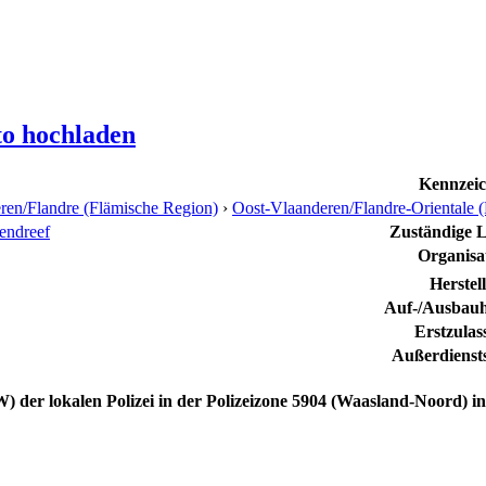
to hochladen
Kennzei
ren/Flandre (Flämische Region)
›
Oost-Vlaanderen/Flandre-Orientale (
vendreef
Zuständige Le
Organisa
Herstel
Auf-/Ausbauhe
Erstzulas
Außerdiensts
KW)
der lokalen Polizei in der Polizeizone 5904 (Waasland-Noord) in