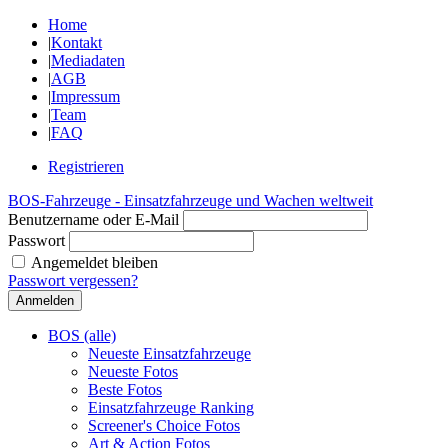
Home
|
Kontakt
|
Mediadaten
|
AGB
|
Impressum
|
Team
|
FAQ
Registrieren
BOS-Fahrzeuge - Einsatzfahrzeuge und Wachen weltweit
Benutzername oder E-Mail
Passwort
Angemeldet bleiben
Passwort vergessen?
BOS (alle)
Neueste Einsatzfahrzeuge
Neueste Fotos
Beste Fotos
Einsatzfahrzeuge Ranking
Screener's Choice Fotos
Art & Action Fotos