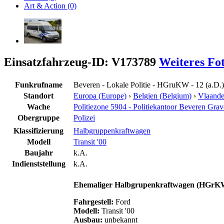
Art & Action (0)
Einsatzfahrzeug-ID: V173789
Weiteres Fo
Funkrufname
Beveren - Lokale Politie - HGruKW - 12 (a.D.)
Standort
Europa (Europe)
›
Belgien (Belgium)
›
Vlaande
Wache
Politiezone 5904 - Politiekantoor Beveren Gra
Obergruppe
Polizei
Klassifizierung
Halbgruppenkraftwagen
Modell
Transit '00
Baujahr
k.A.
Indienststellung
k.A.
Ehemaliger Halbgrupenkraftwagen (HGr
Fahrgestell:
Ford
Modell:
Transit '00
Ausbau:
unbekannt