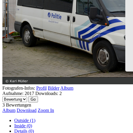
Fotografen-Infos:
Profil
Bilder
Album
Aufnahme:
2017
Downloads:
2
3 Bewertungen
Album
Download
Zoom In
Outside (1)
Inside (0)
Details (0)