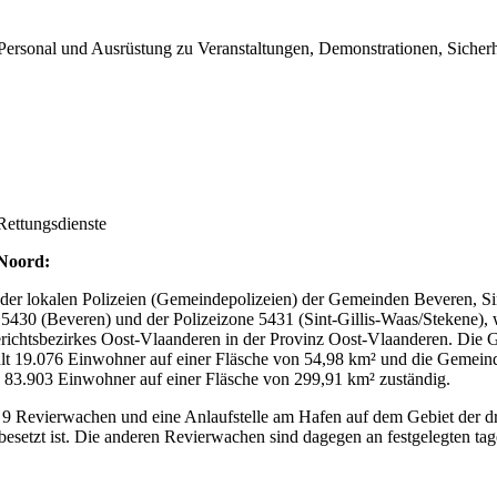
ersonal und Ausrüstung zu Veranstaltungen, Demonstrationen, Sicherhe
Rettungsdienste
Noord
:
der lokalen Polizeien (Gemeindepolizeien) der Gemeinden Beveren, Sin
e 5430 (Beveren) und der Polizeizone 5431 (Sint-Gillis-Waas/Stekene)
Gerichtsbezirkes Oost-Vlaanderen in der Provinz Oost-Vlaanderen. Die
hlt 19.076 Einwohner auf einer Fläsche von 54,98 km² und die Gemein
on 83.903 Einwohner auf einer Fläsche von 299,91 km² zuständig.
 Revierwachen und eine Anlaufstelle am Hafen auf dem Gebiet der dr
esetzt ist. Die anderen Revierwachen sind dagegen an festgelegten tag