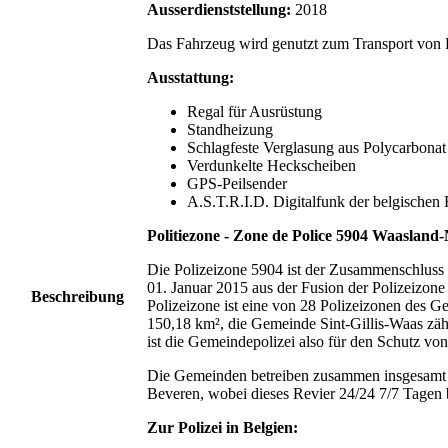
Ausserdienststellung:
2018
Das Fahrzeug wird genutzt zum Transport von P
Ausstattung:
Regal für Ausrüstung
Standheizung
Schlagfeste Verglasung aus Polycarbonat
Verdunkelte Heckscheiben
GPS-Peilsender
A.S.T.R.I.D. Digitalfunk der belgischen 
Politiezone - Zone de Police
5904
Waasland-
Die Polizeizone 5904 ist der Zusammenschluss 
01. Januar 2015 aus der Fusion der Polizeizon
Beschreibung
Polizeizone ist eine von 28 Polizeizonen des 
150,18 km², die Gemeinde Sint-Gillis-Waas zä
ist die Gemeindepolizei also für den Schutz v
Die Gemeinden betreiben zusammen insgesamt 9
Beveren, wobei dieses Revier 24/24 7/7 Tagen b
Zur Polizei in Belgien: