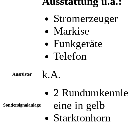
Ausstattung u.a.:
Stromerzeuger
Markise
Funkgeräte
Telefon
k.A.
Ausrüster
2 Rundumkennle
eine in gelb
Sondersignalanlage
Starktonhorn