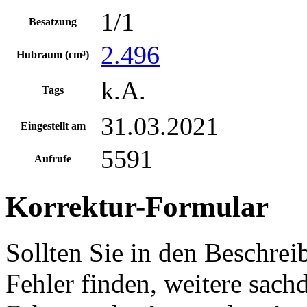
1/1
Besatzung
2.496
Hubraum (cm³)
k.A.
Tags
31.03.2021
Eingestellt am
5591
Aufrufe
Korrektur-Formular
Sollten Sie in den Beschre
Fehler finden, weitere sach