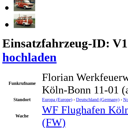
Einsatzfahrzeug-ID: V
hochladen
Florian Werkfeuer
Funkrufname
Köln-Bonn 11-01 (
Standort
Europa (Europe)
›
Deutschland (Germany)
›
No
WF Flughafen Köl
Wache
(FW)