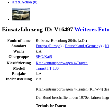
Art & Action (0)
Einsatzfahrzeug-ID: V16497
Weiteres Fot
Funkrufname
Rotkreuz Rotenburg 80/6x (a.D.)
Standort
Europa (Europe)
›
Deutschland (Germany)
›
Ni
Wache
k.A.
Obergruppe
SEG/KatS
Klassifizierung
Krankentransportwagen 4-Tragen
Modell
Transit FT 130
Baujahr
k.A.
Indienststellung
k.A.
Krankentransportwagen 4-Tragen (KTW-4) des 
Der Bund beschaffte in den 1970er Jahren ins
Technische Daten: