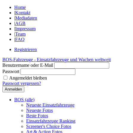
Home
|
Kontakt
|
Mediadaten
|
AGB
|
Impressum
|
Team
|
FAQ
Registrieren
BOS-Fahrzeuge - Einsatzfahrzeuge und Wachen weltweit
Benutzername oder E-Mail
Passwort
Angemeldet bleiben
Passwort vergessen?
BOS (alle)
Neueste Einsatzfahrzeuge
Neueste Fotos
Beste Fotos
Einsatzfahrzeuge Ranking
Screener's Choice Fotos
Art & Action Fotos