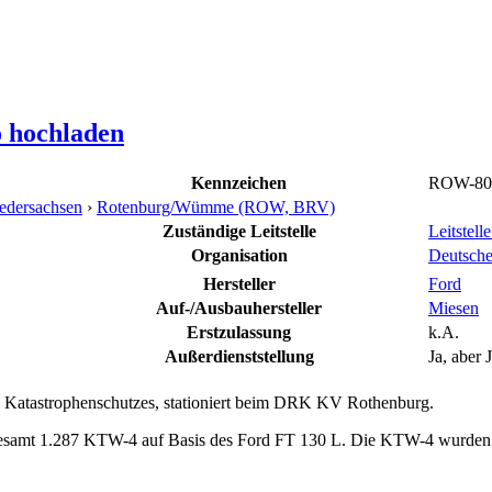
o hochladen
Kennzeichen
ROW-80
edersachsen
›
Rotenburg/Wümme (ROW, BRV)
Zuständige Leitstelle
Leitstel
Organisation
Deutsch
Hersteller
Ford
Auf-/Ausbauhersteller
Miesen
Erstzulassung
k.A.
Außerdienststellung
Ja, aber 
Katastrophenschutzes, stationiert beim DRK KV Rothenburg.
gesamt 1.287 KTW-4 auf Basis des Ford FT 130 L. Die KTW-4 wurden d