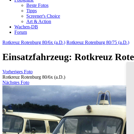
Beste Fotos
Tipps
Screener's Choice
Art & Action
Wachen-DB
Forum
Rotkreuz Rotenburg 80/6x (a.D.)
Rotkreuz Rotenburg 80/75 (a.D.)
Einsatzfahrzeug: Rotkreuz Rote
Vorheriges Foto
Rotkreuz Rotenburg 80/6x (a.D.)
Nächstes Foto