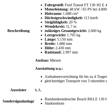
Fahrgestell:
Ford Transit FT 130 /82 E 
Motorleistung:
48 kW / 65 PS bei 4.800 
Hubraum:
1.688 cm³
Höchstgeschwindigkeit:
113 km/h
Steigfähigkeit:
20 %
Wendekreis:
11,7 m
Beschreibung
zulässiges Gesamtgewicht:
2.600 kg
Leergewicht:
1.795 kg
Länge:
5.150 mm
Breite:
1.880 mm
Höhe:
2.430 mm
Radstand:
2.997 mm
Ausbau:
Miesen
Ausstattung u.a.:
Aufnahmevorrichtung für bis zu 4 Trage
gleichzeitiger Transport von 3 sitzenden
Ausrüster
k.A.
Rundumkennleuchte Bosch RKLE 130 
Sondersignalanlage
Starktonhorn