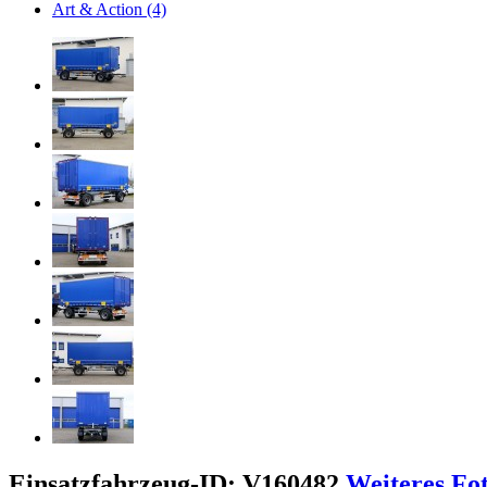
Art & Action (4)
Einsatzfahrzeug-ID: V160482
Weiteres Fo