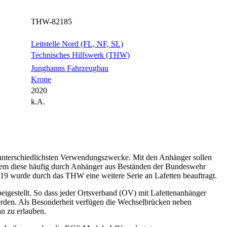
THW-82185
Leitstelle Nord (FL, NF, SL)
Technisches Hilfswerk (THW)
Junghanns Fahrzeugbau
Krone
2020
k.A.
unterschiedlichsten Verwendungszwecke. Mit den Anhänger sollen
hdem diese häufig durch Anhänger aus Beständen der Bundeswehr
019 wurde durch das THW eine weitere Serie an Lafetten beauftragt.
gestellt. So dass jeder Ortsverband (OV) mit Lafettenanhänger
werden. Als Besonderheit verfügen die Wechselbrücken neben
an zu erlauben.