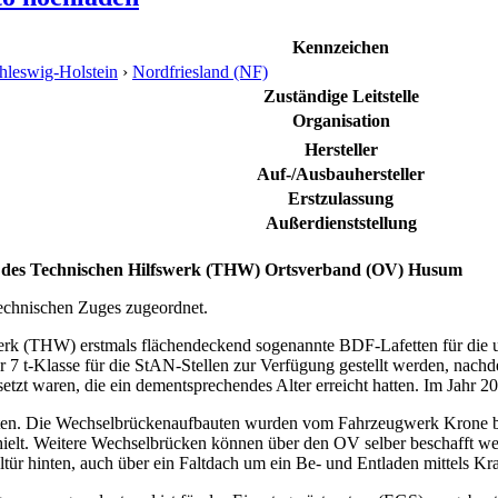
Kennzeichen
hleswig-Holstein
›
Nordfriesland (NF)
Zuständige Leitstelle
Organisation
Hersteller
Auf-/Ausbauhersteller
Erstzulassung
Außerdienststellung
des Technischen Hilfswerk (THW) Ortsverband (OV) Husum
echnischen Zuges zugeordnet.
werk (THW) erstmals flächendeckend sogenannte BDF-Lafetten für die 
 7 t-Klasse für die StAN-Stellen zur Verfügung gestellt werden, nac
tzt waren, die ein dementsprechendes Alter erreicht hatten. Im Jahr 2
ten. Die Wechselbrückenaufbauten wurden vom Fahrzeugwerk Krone bei
rhielt. Weitere Wechselbrücken können über den OV selber beschafft 
ltür hinten, auch über ein Faltdach um ein Be- und Entladen mittels Kr