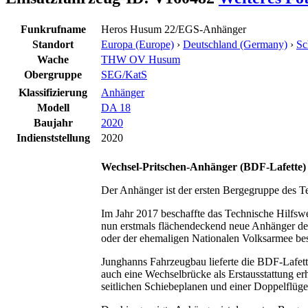
Funkrufname
Heros Husum 22/EGS-Anhänger
Standort
Europa (Europe)
›
Deutschland (Germany)
›
Sc
Wache
THW OV Husum
Obergruppe
SEG/KatS
Klassifizierung
Anhänger
Modell
DA 18
Baujahr
2020
Indienststellung
2020
Wechsel-Pritschen-Anhänger (BDF-Lafette)
Der Anhänger ist der ersten Bergegruppe des T
Im Jahr 2017 beschaffte das Technische Hilfs
nun erstmals flächendeckend neue Anhänger der
oder der ehemaligen Nationalen Volksarmee bese
Junghanns Fahrzeugbau lieferte die BDF-Lafet
auch eine Wechselbrücke als Erstausstattung e
seitlichen Schiebeplanen und einer Doppelflüge