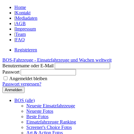
Home
|
Kontakt
|
Mediadaten
|
AGB
|
Impressum
|
Team
|
FAQ
Registrieren
BOS-Fahrzeuge - Einsatzfahrzeuge und Wachen weltweit
Benutzername oder E-Mail
Passwort
Angemeldet bleiben
Passwort vergessen?
BOS (alle)
Neueste Einsatzfahrzeuge
Neueste Fotos
Beste Fotos
Einsatzfahrzeuge Ranking
Screener's Choice Fotos
Art & Action Fotos