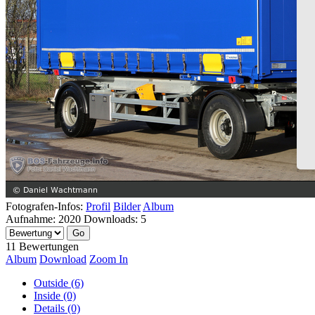
Fotografen-Infos:
Profil
Bilder
Album
Aufnahme:
2020
Downloads:
5
11 Bewertungen
Album
Download
Zoom In
Outside (6)
Inside (0)
Details (0)