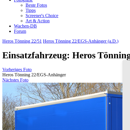
Beste Fotos
Tipps
Screener's Choice
Art & Action
Wachen-DB
Forum
Heros Tönning 22/51
Heros Tönning 22/EGS-Anhänger (a.D.)
Einsatzfahrzeug: Heros Tönni
Vorheriges Foto
Heros Tönning 22/EGS-Anhänger
Nächstes Foto