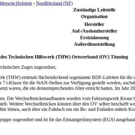
hleswig-Holstein
›
Nordfriesland (NF)
Zuständige Leitstelle
Organisation
Hersteller
Auf-/Ausbauhersteller
Erstzulassung
Außerdienststellung
des Technischen Hilfswerk (THW) Ortsverband (OV) Tönning
echnischen Zuges zugeordnet.
werk (THW) erstmals flächendeckend sogenannte BDF-Lafetten für die 
 7 t-Klasse für die StAN-Stellen zur Verfügung gestellt werden, nac
tzt waren, die ein dementsprechendes Alter erreicht hatten. Im Jahr 2
ten. Die Wechselbrückenaufbauten wurden vom Fahrzeugwerk Krone bei
rhielt. Weitere Wechselbrücken können über den OV selber beschafft 
ltür hinten, auch über ein Faltdach um ein Be- und Entladen mittels Kr
gruppe zugeordnet und ist für das Einsatzgerüstsystem (EGS) ausgebau