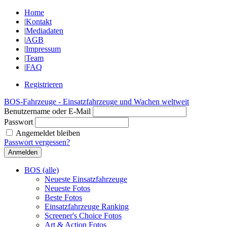
Home
|
Kontakt
|
Mediadaten
|
AGB
|
Impressum
|
Team
|
FAQ
Registrieren
BOS-Fahrzeuge - Einsatzfahrzeuge und Wachen weltweit
Benutzername oder E-Mail
Passwort
Angemeldet bleiben
Passwort vergessen?
BOS (alle)
Neueste Einsatzfahrzeuge
Neueste Fotos
Beste Fotos
Einsatzfahrzeuge Ranking
Screener's Choice Fotos
Art & Action Fotos