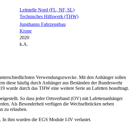
Leitstelle Nord (FL, NF, SL)
Technisches Hilfswerk (THW)
Junghanns Fahrzeugbau
Krone
2020
k.A.
unterschiedlichsten Verwendungszwecke. Mit den Anhänger sollen
hdem diese häufig durch Anhänger aus Beständen der Bundeswehr
019 wurde durch das THW eine weitere Serie an Lafetten beauftragt.
gestellt. So dass jeder Ortsverband (OV) mit Lafettenanhänger
werden. Als Besonderheit verfügen die Wechselbrücken neben
an zu erlauben.
t. In ihm wurden die EGS Module I-IV verlastet.