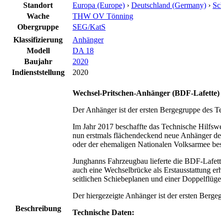
Standort
Europa (Europe)
›
Deutschland (Germany)
›
Sc
Wache
THW OV Tönning
Obergruppe
SEG/KatS
Klassifizierung
Anhänger
Modell
DA 18
Baujahr
2020
Indienststellung
2020
Wechsel-Pritschen-Anhänger (BDF-Lafette)
Der Anhänger ist der ersten Bergegruppe des T
Im Jahr 2017 beschaffte das Technische Hilfs
nun erstmals flächendeckend neue Anhänger der
oder der ehemaligen Nationalen Volksarmee bese
Junghanns Fahrzeugbau lieferte die BDF-Lafet
auch eine Wechselbrücke als Erstausstattung e
seitlichen Schiebeplanen und einer Doppelflüge
Der hiergezeigte Anhänger ist der ersten Berge
Beschreibung
Technische Daten: