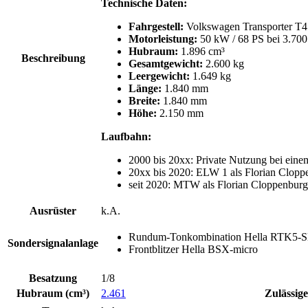
Technische Daten:
Fahrgestell:
Volkswagen Transporter T4
Motorleistung:
50 kW / 68 PS bei 3.700
Hubraum:
1.896 cm³
Beschreibung
Gesamtgewicht:
2.600 kg
Leergewicht:
1.649 kg
Länge:
1.840 mm
Breite:
1.840 mm
Höhe:
2.150 mm
Laufbahn:
2000 bis 20xx: Private Nutzung bei eine
20xx bis 2020: ELW 1 als Florian Clopp
seit 2020: MTW als Florian Cloppenburg
Ausrüster
k.A.
Rundum-Tonkombination Hella RTK5-
Sondersignalanlage
Frontblitzer Hella BSX-micro
Besatzung
1/8
Hubraum (cm³)
2.461
Zulässig