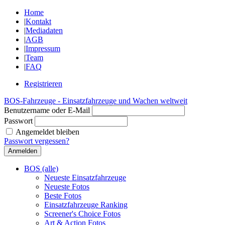
Home
|
Kontakt
|
Mediadaten
|
AGB
|
Impressum
|
Team
|
FAQ
Registrieren
BOS-Fahrzeuge - Einsatzfahrzeuge und Wachen weltweit
Benutzername oder E-Mail
Passwort
Angemeldet bleiben
Passwort vergessen?
BOS (alle)
Neueste Einsatzfahrzeuge
Neueste Fotos
Beste Fotos
Einsatzfahrzeuge Ranking
Screener's Choice Fotos
Art & Action Fotos