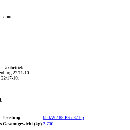
 1/min
m Taxibetrieb
enburg 22/11-10
 22/17-10.
SL
Leistung
65 kW / 88 PS / 87 hp
es Gesamtgewicht (kg)
2.700