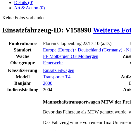
Details (0)
Art & Action (0)
Keine Fotos vorhanden
Einsatzfahrzeug-ID: V158998
Weiteres Fo
Funkrufname
Florian Cloppenburg 22/17-10 (a.D.)
Standort
Europa (Europe)
›
Deutschland (Germany)
›
Ni
Wache
FF Molbergen OF Molbergen
Zust
Obergruppe
Feuerwehr
Klassifizierung
Einsatzleitwagen
Modell
Transporter T4
Auf-
Baujahr
2000
Indienststellung
2004
Auß
Mannschaftstransportwagen MTW der Freiw
Bevor das Fahrzeug als MTW genutzt wurde, wa
Das Fahrzeug wurde von einem Taxi Unterne