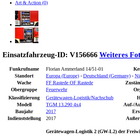
Art & Action (0)
Einsatzfahrzeug-ID: V156666
Weiteres Fo
Funkrufname
Florian Ammerland 14/51-01
Ke
Standort
Europa (Europe)
›
Deutschland (Germany)
›
Ni
Wache
FF Rastede OF Rastede
Zuständ
Obergruppe
Feuerwehr
Or
Klassifizierung
Gerätewagen-Logistik/Nachschub
H
Modell
TGM 13.290 4x4
Auf-/Au
Baujahr
2017
Ers
Indienststellung
2017
Außerd
Gerätewagen-Logistik 2 (GW-L2) der Freiwi