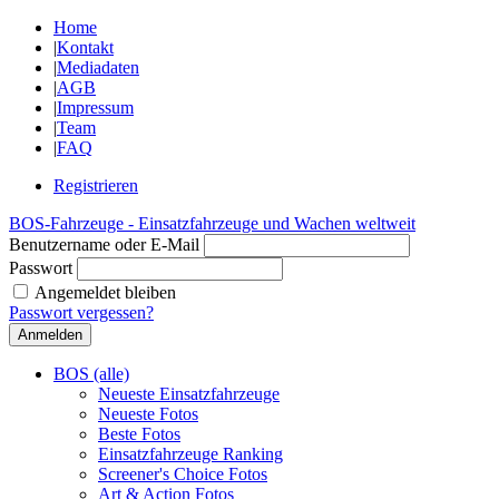
Home
|
Kontakt
|
Mediadaten
|
AGB
|
Impressum
|
Team
|
FAQ
Registrieren
BOS-Fahrzeuge - Einsatzfahrzeuge und Wachen weltweit
Benutzername oder E-Mail
Passwort
Angemeldet bleiben
Passwort vergessen?
BOS (alle)
Neueste Einsatzfahrzeuge
Neueste Fotos
Beste Fotos
Einsatzfahrzeuge Ranking
Screener's Choice Fotos
Art & Action Fotos