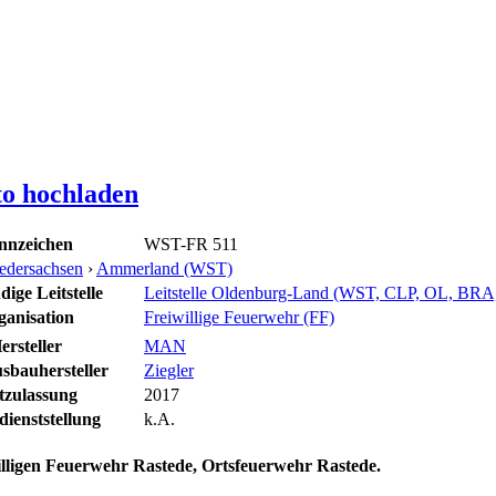
to hochladen
nnzeichen
WST-FR 511
edersachsen
›
Ammerland (WST)
ige Leitstelle
Leitstelle Oldenburg-Land (WST, CLP, OL, BR
ganisation
Freiwillige Feuerwehr (FF)
ersteller
MAN
sbauhersteller
Ziegler
tzulassung
2017
ienststellung
k.A.
lligen Feuerwehr Rastede, Ortsfeuerwehr Rastede.