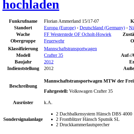
hochladen
Funkrufname
Florian Ammerland 15/17-07
K
Standort
Europa (Europe)
›
Deutschland (Germany)
›
Ni
Wache
FF Westerstede OF Ocholt-Howiek
Zustä
Obergruppe
Feuerwehr
O
Klassifizierung
Mannschaftstransportwagen
Modell
Crafter 35
Auf-/A
Baujahr
2012
Er
Indienststellung
2012
Außer
Mannschaftstransportwagen MTW der Freiwi
Beschreibung
Fahrgestell:
Volkswagen Crafter 35
Ausrüster
k.A.
2 Dachbalkensystem Hänsch DBS 4000
Sondersignalanlage
2 Frontblitzer Hänsch Sputnik SL
2 Druckkammerlautsprecher