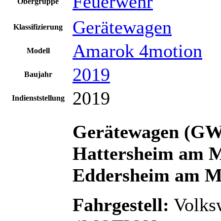
Feuerwehr
Obergruppe
Gerätewagen
Klassifizierung
Amarok 4motion
Modell
2019
Baujahr
2019
Indienststellung
Gerätewagen (GW-
Hattersheim am Ma
Eddersheim am M
Fahrgestell:
Volks