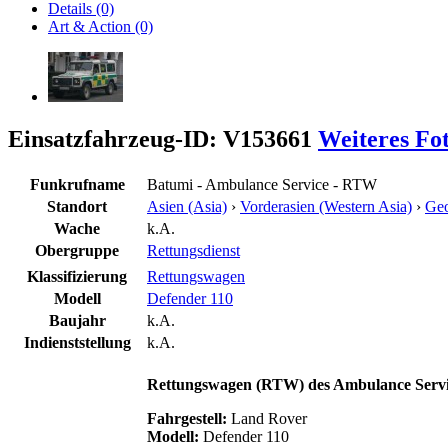
Details (0)
Art & Action (0)
Einsatzfahrzeug-ID: V153661
Weiteres Fo
Funkrufname
Batumi - Ambulance Service - RTW
Standort
Asien (Asia)
›
Vorderasien (Western Asia)
›
Geo
Wache
k.A.
Obergruppe
Rettungsdienst
Klassifizierung
Rettungswagen
Modell
Defender 110
Baujahr
k.A.
Indienststellung
k.A.
Rettungswagen (RTW) des Ambulance Servic
Fahrgestell:
Land Rover
Modell:
Defender 110