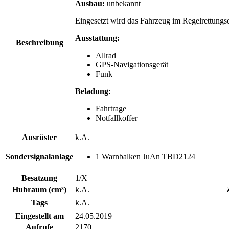
Ausbau:
unbekannt
Eingesetzt wird das Fahrzeug im Regelrettungsd
Ausstattung:
Beschreibung
Allrad
GPS-Navigationsgerät
Funk
Beladung:
Fahrtrage
Notfallkoffer
Ausrüster
k.A.
Sondersignalanlage
1 Warnbalken JuAn TBD2124
Besatzung
1/X
Hubraum (cm³)
k.A.
Tags
k.A.
Eingestellt am
24.05.2019
Aufrufe
2170