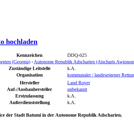
to hochladen
Kennzeichen
DDQ-025
rgien (Georgia)
›
Autonome Republik Adscharien (Atscharis Awtonomi
Zuständige Leitstelle
k.A.
Organisation
kommunaler / landeseigener Rettun
Hersteller
Land Rover
Auf-/Ausbauhersteller
unbekannt
Erstzulassung
k.A.
Außerdienststellung
k.A.
e der Stadt Batumi in der Autonome Republik Adscharien.