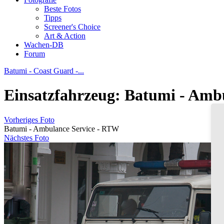
Beste Fotos
Tipps
Screener's Choice
Art & Action
Wachen-DB
Forum
Batumi - Coast Guard -...
Einsatzfahrzeug: Batumi - Amb
Vorheriges Foto
Batumi - Ambulance Service - RTW
Nächstes Foto