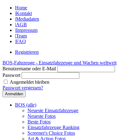
Home
|
Kontakt
|
Mediadaten
|
AGB
|
Impressum
|
Team
|
FAQ
Registrieren
BOS-Fahrzeuge - Einsatzfahrzeuge und Wachen weltweit
Benutzername oder E-Mail
Passwort
Angemeldet bleiben
Passwort vergessen?
BOS (alle)
Neueste Einsatzfahrzeuge
Neueste Fotos
Beste Fotos
Einsatzfahrzeuge Ranking
Screener's Choice Fotos
Art & Action Fotos