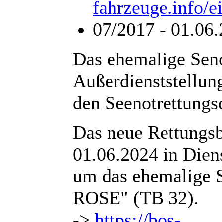
fahrzeuge.info/e
07/2017 - 01.06.
Das ehemalige Seno
Außerdienststellu
den Seenotrettungsd
Das neue Rettungs
01.06.2024 in Diens
um das ehemalig
ROSE" (TB 32).
->
https://bos-