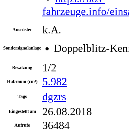
fahrzeuge.info/ein
k.A.
Ausrüster
Doppelblitz-Ken
Sondersignalanlage
1/2
Besatzung
5.982
Hubraum (cm³)
dgzrs
Tags
26.08.2018
Eingestellt am
36484
Aufrufe