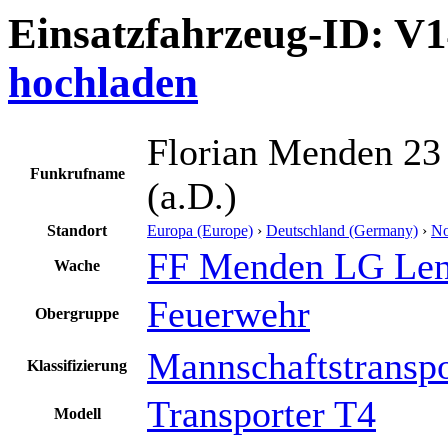
Einsatzfahrzeug-ID: V
hochladen
Florian Menden 2
Funkrufname
(a.D.)
Standort
Europa (Europe)
›
Deutschland (Germany)
›
No
FF Menden LG Len
Wache
Feuerwehr
Obergruppe
Mannschaftstransp
Klassifizierung
Transporter T4
Modell