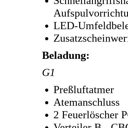
Schnellangriffsh
Aufspulvorricht
LED-Umfeldbele
Zusatzscheinwer
Beladung:
G1
Preßluftatmer
Atemanschluss
2 Feuerlöscher 
Verteiler B - CB