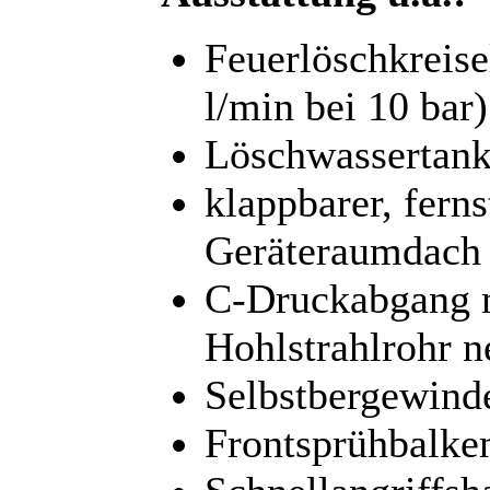
Feuerlöschkreis
l/min bei 10 ba
Löschwassertank
klappbarer, fern
Geräteraumdach
C-Druckabgang m
Hohlstrahlrohr 
Selbstbergewind
Frontsprühbalke