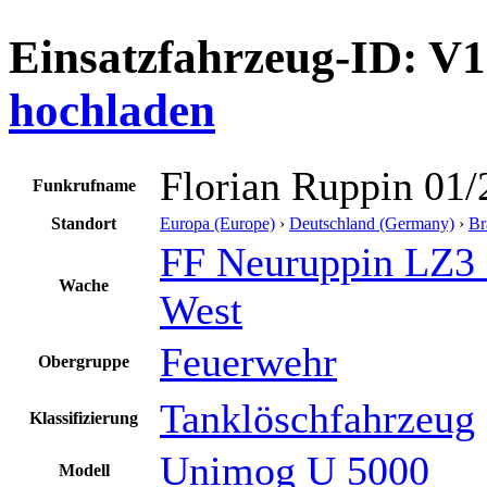
Einsatzfahrzeug-ID: V
hochladen
Florian Ruppin 01/
Funkrufname
Standort
Europa (Europe)
›
Deutschland (Germany)
›
Br
FF Neuruppin LZ3
Wache
West
Feuerwehr
Obergruppe
Tanklöschfahrzeug
Klassifizierung
Unimog U 5000
Modell