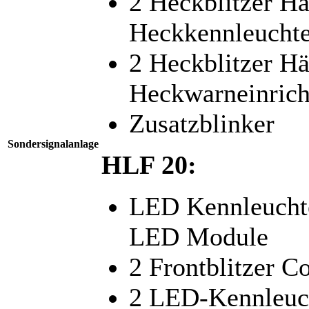
2 Heckblitzer Hä
Heckkennleucht
2 Heckblitzer Hä
Heckwarneinric
Zusatzblinker
Sondersignalanlage
HLF 20:
LED Kennleuchte
LED Module
2 Frontblitzer 
2 LED-Kennleuc