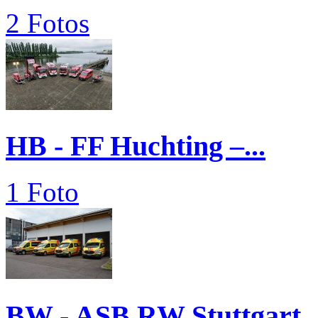
2 Fotos
HB - FF Huchting –...
1 Foto
BW - ASB RW Stuttgart..