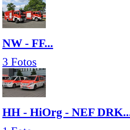
NW - FF...
3 Fotos
HH - HiOrg - NEF DRK..