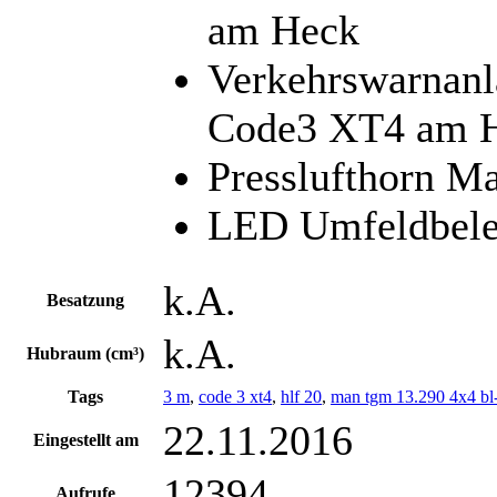
am Heck
Verkehrswarnanl
Code3 XT4 am 
Presslufthorn 
LED Umfeldbele
k.A.
Besatzung
k.A.
Hubraum (cm³)
Tags
3 m
,
code 3 xt4
,
hlf 20
,
man tgm 13.290 4x4 bl
22.11.2016
Eingestellt am
12394
Aufrufe