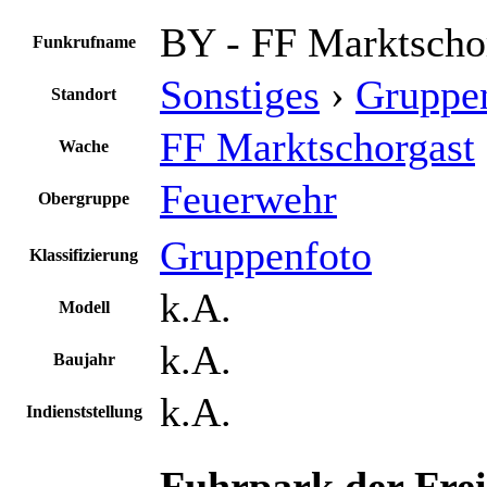
BY - FF Marktscho
Funkrufname
Sonstiges
›
Gruppe
Standort
FF Marktschorgast
Wache
Feuerwehr
Obergruppe
Gruppenfoto
Klassifizierung
k.A.
Modell
k.A.
Baujahr
k.A.
Indienststellung
Fuhrpark der Fre