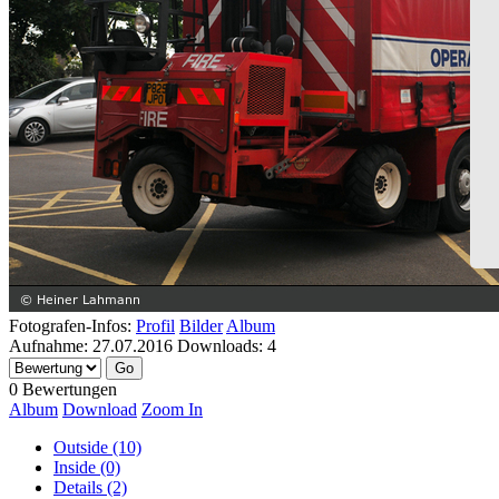
Fotografen-Infos:
Profil
Bilder
Album
Aufnahme:
27.07.2016
Downloads:
4
0 Bewertungen
Album
Download
Zoom In
Outside (10)
Inside (0)
Details (2)