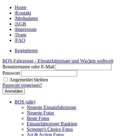
Home
|
Kontakt
|
Mediadaten
|
AGB
|
Impressum
|
Team
|
FAQ
Registrieren
BOS-Fahrzeuge - Einsatzfahrzeuge und Wachen weltweit
Benutzername oder E-Mail
Passwort
Angemeldet bleiben
Passwort vergessen?
BOS (alle)
Neueste Einsatzfahrzeuge
Neueste Fotos
Beste Fotos
Einsatzfahrzeuge Ranking
Screener's Choice Fotos
Art & Action Fotos