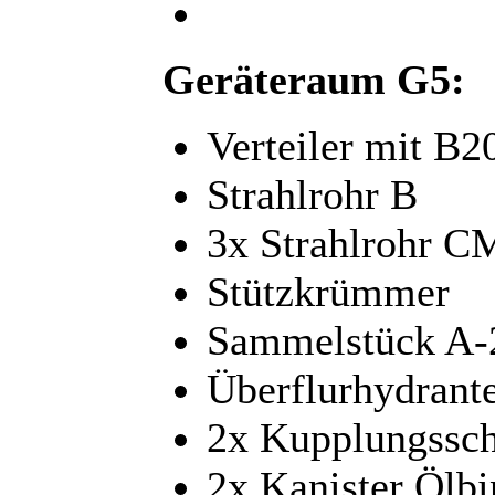
Geräteraum G5:
Verteiler mit B
Strahlrohr B
3x Strahlrohr C
Stützkrümmer
Sammelstück A
Überflurhydrante
2x Kupplungssc
2x Kanister Ölbi