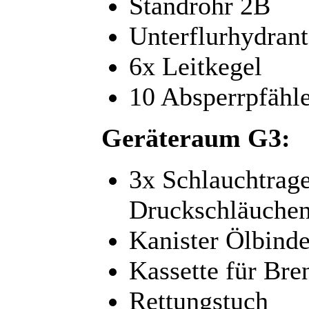
Standrohr 2B
Unterflurhydrant
6x Leitkegel
10 Absperrpfähl
Geräteraum G3:
3x Schlauchtrag
Druckschläuche
Kanister Ölbinde
Kassette für Bre
Rettungstuch