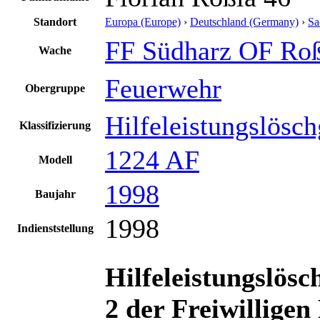
Standort
Europa (Europe)
›
Deutschland (Germany)
›
Sa
FF Südharz OF Roß
Wache
Feuerwehr
Obergruppe
Hilfeleistungslösc
Klassifizierung
1224 AF
Modell
1998
Baujahr
1998
Indienststellung
Hilfeleistungslös
2 der Freiwillige