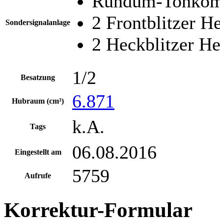
Rundum-Tonkomb
2 Frontblitzer 
Sondersignalanlage
2 Heckblitzer H
1/2
Besatzung
6.871
Hubraum (cm³)
k.A.
Tags
06.08.2016
Eingestellt am
5759
Aufrufe
Korrektur-Formular