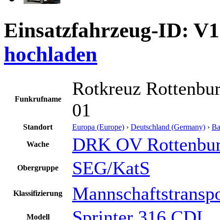
Einsatzfahrzeug-ID: V
hochladen
Rotkreuz Rottenbur
Funkrufname
01
Standort
Europa (Europe)
›
Deutschland (Germany)
›
Ba
DRK OV Rottenbu
Wache
SEG/KatS
Obergruppe
Mannschaftstransp
Klassifizierung
Sprinter 316 CDI
Modell