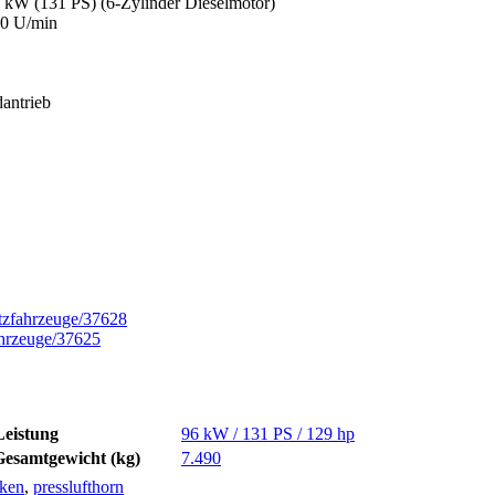
kW (131 PS) (6-Zylinder Dieselmotor)
00 U/min
dantrieb
atzfahrzeuge/37628
fahrzeuge/37625
Leistung
96 kW / 131 PS / 129 hp
Gesamtgewicht (kg)
7.490
nken
,
presslufthorn