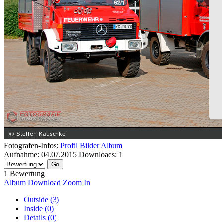
Fotografen-Infos:
Profil
Bilder
Album
Aufnahme:
04.07.2015
Downloads:
1
1 Bewertung
Album
Download
Zoom In
Outside (3)
Inside (0)
Details (0)