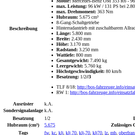
Motor:
Mercedes-Benz OM 353 R6 - 96 
max. Leistung:
96 kW / 131 PS bei 2.8
max.
Drehmoment:
363 Nm
Hubraum:
5.675 cm³
8-Gang-Schaltgetriebe
Hinterradantrieb mit zuschaltbarem Allra
Beschreibung
Länge:
5.800 mm
Breite:
2.430 mm
Höhe:
3.170 mm
Radstand:
3.250 mm
Wattiefe:
800 mm
Gesamtgewicht:
7.490 kg
Leergewicht:
5.760 kg
Höchstgeschwindigkeit:
80 km/h
Besatzung:
1/2
//3
TLF 8/18:
http://bos-fahrzeuge.info/eins
RW 1:
http://bos-fahrzeuge.info/einsatz
Ausrüster
k.A.
Sondersignalanlage
k.A.
Besatzung
1/2
Hubraum (cm³)
5.675
Zulässiges 
Tags
fw
,
kc
,
klj
,
klj 70
,
klj-70
,
klj70
,
lz
,
mb
,
oberfra