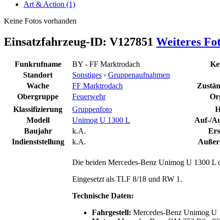
Art & Action (1)
Keine Fotos vorhanden
Einsatzfahrzeug-ID: V127851
Weiteres Fo
Funkrufname
BY - FF Marktrodach
Ke
Standort
Sonstiges
›
Gruppenaufnahmen
Wache
FF Marktrodach
Zuständ
Obergruppe
Feuerwehr
Or
Klassifizierung
Gruppenfoto
H
Modell
Unimog U 1300 L
Auf-/Au
Baujahr
k.A.
Ers
Indienststellung
k.A.
Außerd
Die beiden Mercedes-Benz Unimog U 1300 L de
Eingesetzt als TLF 8/18 und RW 1.
Technische Daten:
Fahrgestell:
Mercedes-Benz Unimog U 