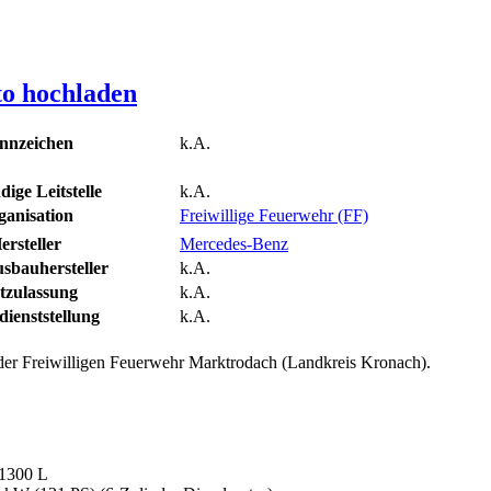
to hochladen
nnzeichen
k.A.
ige Leitstelle
k.A.
ganisation
Freiwillige Feuerwehr (FF)
ersteller
Mercedes-Benz
sbauhersteller
k.A.
tzulassung
k.A.
ienststellung
k.A.
r Freiwilligen Feuerwehr Marktrodach (Landkreis Kronach).
1300 L