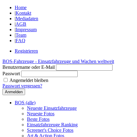
Home
|
Kontakt
|
Mediadaten
|
AGB
|
Impressum
|
Team
|
FAQ
Registrieren
BOS-Fahrzeuge - Einsatzfahrzeuge und Wachen weltweit
Benutzername oder E-Mail
Passwort
Angemeldet bleiben
Passwort vergessen?
BOS (alle)
Neueste Einsatzfahrzeuge
Neueste Fotos
Beste Fotos
Einsatzfahrzeuge Ranking
Screener's Choice Fotos
Art & Action Fotos