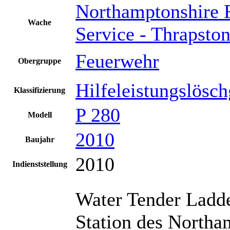
Northamptonshire 
Wache
Service - Thrapston
Feuerwehr
Obergruppe
Hilfeleistungslösc
Klassifizierung
P 280
Modell
2010
Baujahr
2010
Indienststellung
Water Tender Ladde
Station des Northa