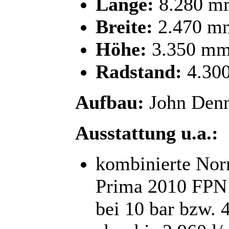
Länge:
8.280 m
Breite:
2.470 m
Höhe:
3.350 m
Radstand:
4.30
Aufbau:
John Denn
Ausstattung u.a.:
kombinierte No
Prima 2010 FPN 
bei 10 bar bzw. 4