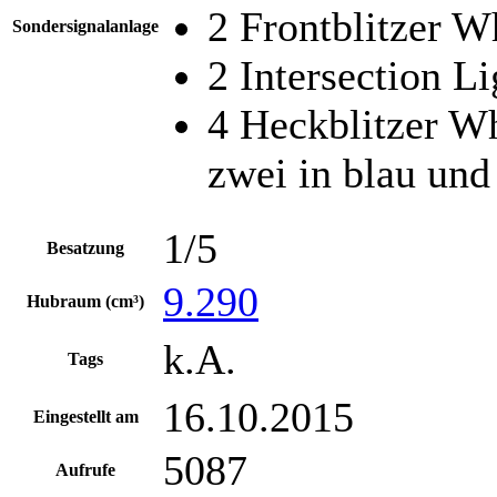
2 Frontblitzer W
Sondersignalanlage
2 Intersection L
4 Heckblitzer W
zwei in blau und
1/5
Besatzung
9.290
Hubraum (cm³)
k.A.
Tags
16.10.2015
Eingestellt am
5087
Aufrufe