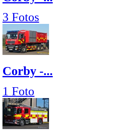
3 Fotos
Corby -...
1 Foto