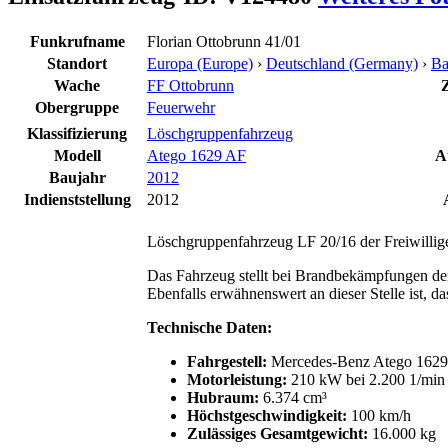
Funkrufname
Florian Ottobrunn 41/01
Standort
Europa (Europe)
›
Deutschland (Germany)
›
Ba
Wache
FF Ottobrunn
Z
Obergruppe
Feuerwehr
Klassifizierung
Löschgruppenfahrzeug
Modell
Atego 1629 AF
A
Baujahr
2012
Indienststellung
2012
Löschgruppenfahrzeug LF 20/16 der Freiwillig
Das Fahrzeug stellt bei Brandbekämpfungen de
Ebenfalls erwähnenswert an dieser Stelle ist, 
Technische Daten:
Fahrgestell:
Mercedes-Benz Atego 162
Motorleistung:
210 kW bei 2.200 1/min 
Hubraum:
6.374 cm³
Höchstgeschwindigkeit:
100 km/h
Zulässiges Gesamtgewicht:
16.000 kg