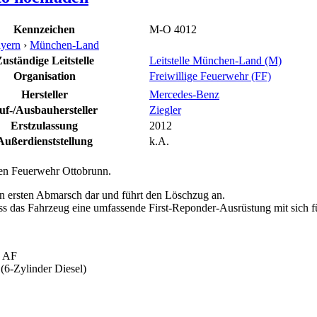
Kennzeichen
M-O 4012
yern
›
München-Land
uständige Leitstelle
Leitstelle München-Land (M)
Organisation
Freiwillige Feuerwehr (FF)
Hersteller
Mercedes-Benz
uf-/Ausbauhersteller
Ziegler
Erstzulassung
2012
Außerdienststellung
k.A.
en Feuerwehr Ottobrunn.
n ersten Abmarsch dar und führt den Löschzug an.
dass das Fahrzeug eine umfassende First-Reponder-Ausrüstung mit sich f
9 AF
(6-Zylinder Diesel)