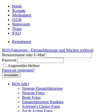
Home
|
Kontakt
|
Mediadaten
|
AGB
|
Impressum
|
Team
|
FAQ
Registrieren
BOS-Fahrzeuge - Einsatzfahrzeuge und Wachen weltweit
Benutzername oder E-Mail
Passwort
Angemeldet bleiben
Passwort vergessen?
BOS (alle)
Neueste Einsatzfahrzeuge
Neueste Fotos
Beste Fotos
Einsatzfahrzeuge Ranking
Screener's Choice Fotos
Art & Action Fotos