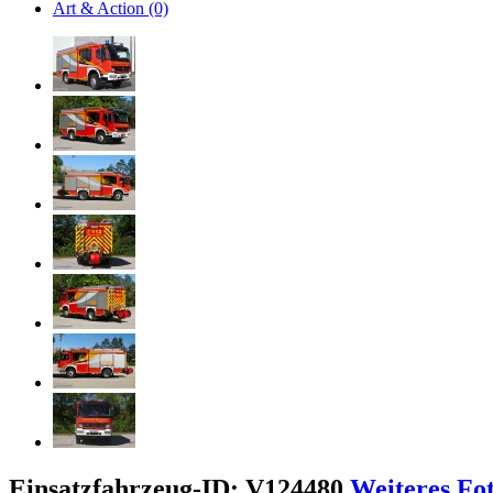
Art & Action (0)
Einsatzfahrzeug-ID: V124480
Weiteres Fo