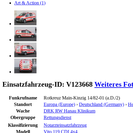
Art & Action (1)
Einsatzfahrzeug-ID: V123668
Weiteres Fo
Funkrufname
Rotkreuz Main-Kinzig 14/82-01 (a.D./2)
Standort
Europa (Europe)
›
Deutschland (Germany)
›
He
Wache
DRK RW Hanau Klinikum
Obergruppe
Rettungsdienst
Klassifizierung
Notarzteinsatzfahrzeug
Modell
Vito 119 CDI 4x4