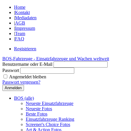
Home
|
Kontakt
|
Mediadaten
|
AGB
|
Impressum
|
Team
|
FAQ
Registrieren
BOS-Fahrzeuge - Einsatzfahrzeuge und Wachen weltweit
Benutzername oder E-Mail
Passwort
Angemeldet bleiben
Passwort vergessen?
BOS (alle)
Neueste Einsatzfahrzeuge
Neueste Fotos
Beste Fotos
Einsatzfahrzeuge Ranking
Screener's Choice Fotos
Art & Action Fotos