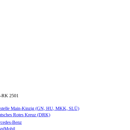
-RK 2501
tstelle Main-Kinzig (GN, HU, MKK, SLÜ)
tsches Rotes Kreuz (DRK)
cedes-Benz
piMobil