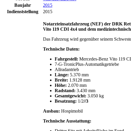
Baujahr
2015
Indienststellung
2015
Notarzteinsatzfahrzeug (NEF)
der DRK Rett
Vito 119 CDI 4x4 und dem medizintechnisc
Das Fahrzeug wird gegenüber seinem Schwesterf
Technische Daten:
Fahrgestell:
Mercedes-Benz Vito 119 C
7-G-TronicPlus-Automatikgetriebe
Allradantrieb
Länge:
5.370 mm
Breite:
1.9128 mm
Höhe:
2.070 mm
Radstand:
3.430 mm
Gesamtgewicht:
3.050 kg
Besatzung:
1/2
//3
Ausbau
:
Hospimobil
Technische Ausstattung:
Dritter Sitz mit Arbeitsfläche im Fond