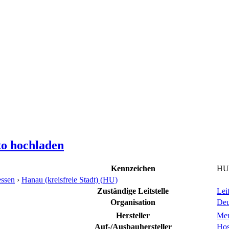
to hochladen
Kennzeichen
HU
ssen
›
Hanau (kreisfreie Stadt) (HU)
Zuständige Leitstelle
Lei
Organisation
Deu
Hersteller
Mer
Auf-/Ausbauhersteller
Hos