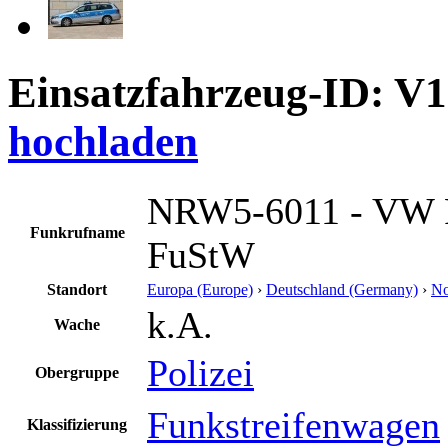
Einsatzfahrzeug-ID: V
hochladen
NRW5-6011 - VW P
Funkrufname
FuStW
Standort
Europa (Europe)
›
Deutschland (Germany)
›
No
k.A.
Wache
Polizei
Obergruppe
Funkstreifenwagen
Klassifizierung