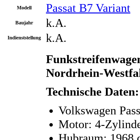
Passat B7 Variant
Modell
k.A.
Baujahr
k.A.
Indienststellung
Funkstreifenwage
Nordrhein-Westfale
Technische Daten:
Volkswagen Pass
Motor: 4-Zylind
Hubraum: 1968 