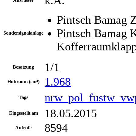
k.A.
Ausrüster
Pintsch Bamag Z
Pintsch Bamag K
Sondersignalanlage
Kofferraumklap
1/1
Besatzung
1.968
Hubraum (cm³)
nrw_pol_fustw_vw
Tags
18.05.2015
Eingestellt am
8594
Aufrufe