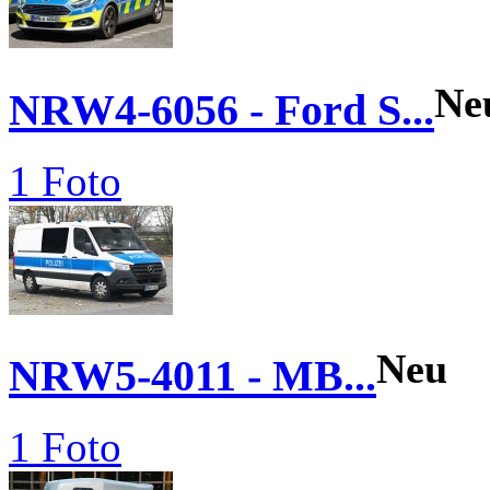
Ne
NRW4-6056 - Ford S...
1 Foto
Neu
NRW5-4011 - MB...
1 Foto