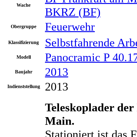
Wache
BKRZ (BF)
Feuerwehr
Obergruppe
Selbstfahrende Arb
Klassifizierung
Panocramic P 40.1
Modell
2013
Baujahr
2013
Indienststellung
Teleskoplader der
Main.
Stationiert ist das