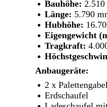
Bauhöhe:
2.510
Länge:
5.790 m
Hubhöhe:
16.7
Eigengewicht (m
Tragkraft:
4.00
Höchstgeschwin
Anbaugeräte:
2 x Palettengabe
Erdschaufel
Ladeschaufel mit