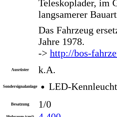
Teleskoplader, im 
langsamerer Bauart
Das Fahrzeug erset
Jahre 1978.
->
http://bos-fahrz
k.A.
Ausrüster
LED-Kennleucht
Sondersignalanlage
1/0
Besatzung
4.400
Hubraum (cm³)