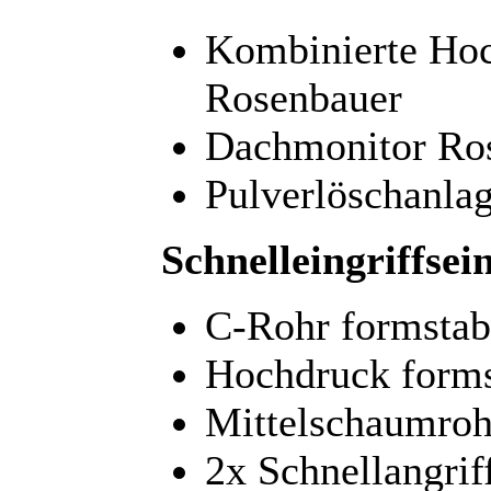
Kombinierte Ho
Rosenbauer
Dachmonitor Ro
Pulverlöschanla
Schnelleingriffsei
C-Rohr formstab
Hochdruck forms
Mittelschaumro
2x Schnellangri