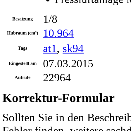
1/8
Besatzung
10.964
Hubraum (cm³)
at1
,
sk94
Tags
07.03.2015
Eingestellt am
22964
Aufrufe
Korrektur-Formular
Sollten Sie in den Beschre
Fehler finden, weitere sach