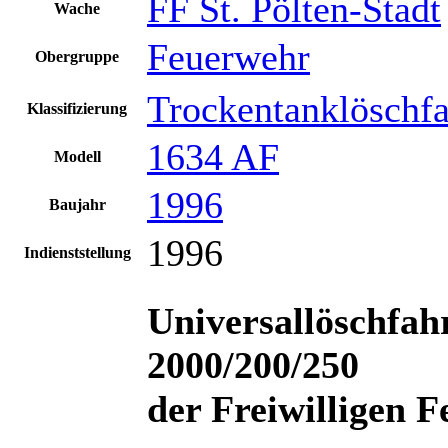
FF St. Pölten-Stadt
Wache
Feuerwehr
Obergruppe
Trockentanklöschf
Klassifizierung
1634 AF
Modell
1996
Baujahr
1996
Indienststellung
Universallöschfah
2000/200/250
der Freiwilligen F