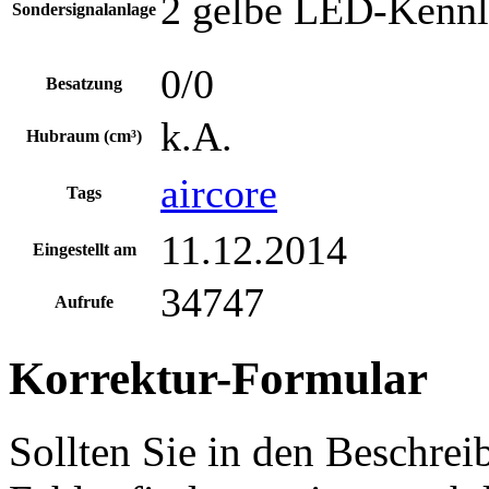
2 gelbe LED-Kenn
Sondersignalanlage
0/0
Besatzung
k.A.
Hubraum (cm³)
aircore
Tags
11.12.2014
Eingestellt am
34747
Aufrufe
Korrektur-Formular
Sollten Sie in den Beschre