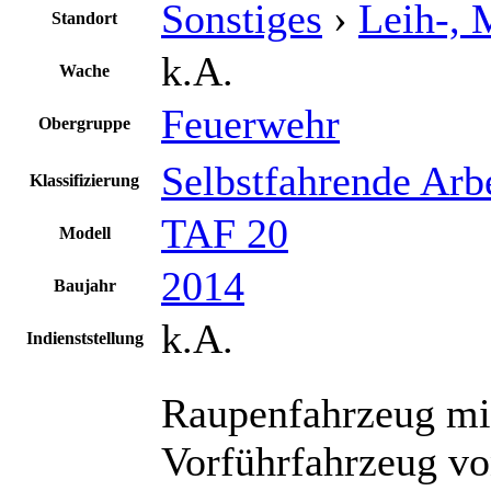
Sonstiges
›
Leih-, 
Standort
k.A.
Wache
Feuerwehr
Obergruppe
Selbstfahrende Arb
Klassifizierung
TAF 20
Modell
2014
Baujahr
k.A.
Indienststellung
Raupenfahrzeug mit
Vorführfahrzeug v