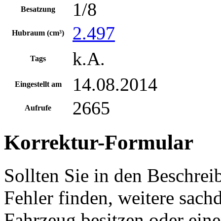
1/8
Besatzung
2.497
Hubraum (cm³)
k.A.
Tags
14.08.2014
Eingestellt am
2665
Aufrufe
Korrektur-Formular
Sollten Sie in den Beschre
Fehler finden, weitere sach
Fahrzeug besitzen oder ein