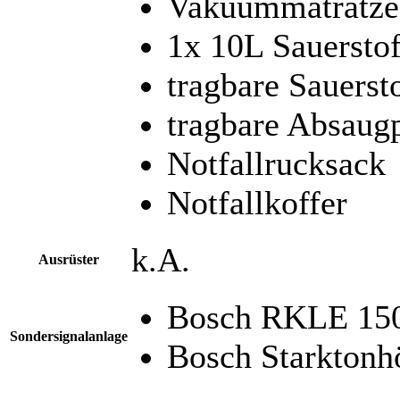
Vakuummatratze
1x 10L Sauerstof
tragbare Sauersto
tragbare Absau
Notfallrucksack
Notfallkoffer
k.A.
Ausrüster
Bosch RKLE 15
Sondersignalanlage
Bosch Starktonh