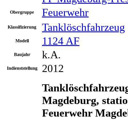
Feuerwehr
Obergruppe
Tanklöschfahrzeug
Klassifizierung
1124 AF
Modell
k.A.
Baujahr
2012
Indienststellung
Tanklöschfahrzeu
Magdeburg, station
Feuerwehr Magdeb