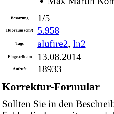
Max Martin Kom
1/5
Besatzung
5.958
Hubraum (cm³)
alufire2
,
ln2
Tags
13.08.2014
Eingestellt am
18933
Aufrufe
Korrektur-Formular
Sollten Sie in den Beschre