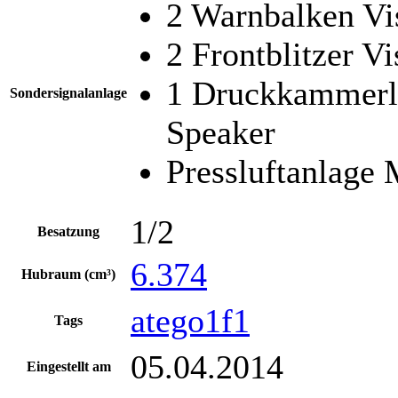
2 Warnbalken Vi
2 Frontblitzer Vi
1 Druckkammerla
Sondersignalanlage
Speaker
Pressluftanlage
1/2
Besatzung
6.374
Hubraum (cm³)
atego1f1
Tags
05.04.2014
Eingestellt am