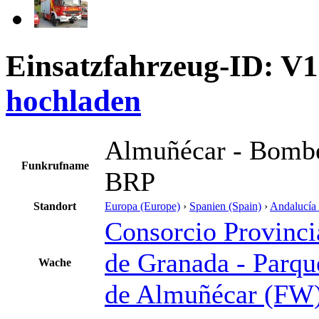
Einsatzfahrzeug-ID: V
hochladen
Almuñécar - Bombe
Funkrufname
BRP
Standort
Europa (Europe)
›
Spanien (Spain)
›
Andalucía 
Consorcio Provinc
de Granada - Parq
Wache
de Almuñécar (FW