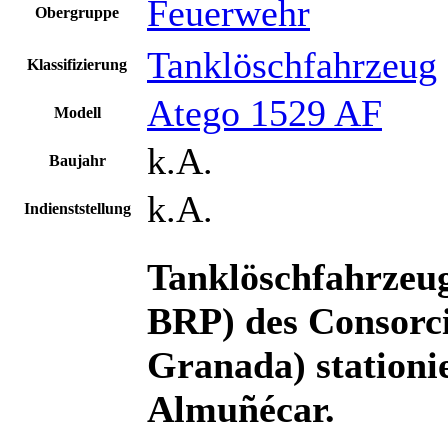
Feuerwehr
Obergruppe
Tanklöschfahrzeug
Klassifizierung
Atego 1529 AF
Modell
k.A.
Baujahr
k.A.
Indienststellung
Tanklöschfahrzeu
BRP)
des Consorc
Granada) stationi
Almuñécar.