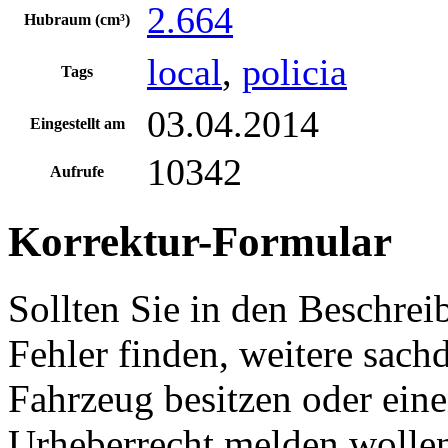
2.664
Hubraum (cm³)
local
,
policia
Tags
03.04.2014
Eingestellt am
10342
Aufrufe
Korrektur-Formular
Sollten Sie in den Beschre
Fehler finden, weitere sach
Fahrzeug besitzen oder ein
Urheberrecht melden wollen