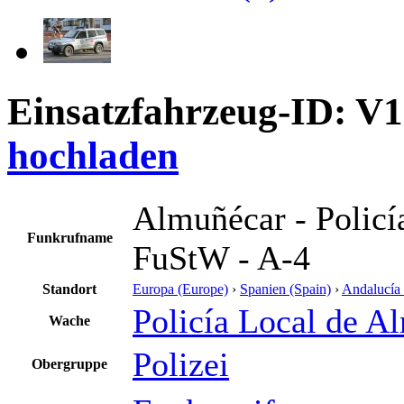
Einsatzfahrzeug-ID: V
hochladen
Almuñécar - Policí
Funkrufname
FuStW - A-4
Standort
Europa (Europe)
›
Spanien (Spain)
›
Andalucía 
Policía Local de A
Wache
Polizei
Obergruppe