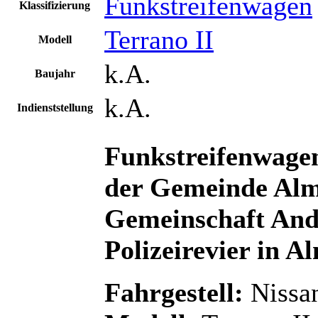
Funkstreifenwagen
Klassifizierung
Terrano II
Modell
k.A.
Baujahr
k.A.
Indienststellung
Funkstreifenwagen
der Gemeinde Alm
Gemeinschaft Anda
Polizeirevier in A
Fahrgestell:
Nissa