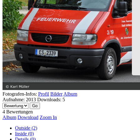
Fotografen-Infos:
Profil
Bilder
Album
Aufnahme:
2013
Downloads:
5
4 Bewertungen
Album
Download
Zoom In
Outside (2)
Inside (0)
Details (0)