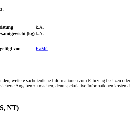
SL
eistung
k.A.
esamtgewicht (kg)
k.A.
gefügt von
KaMü
finden, weitere sachdienliche Informationen zum Fahrzeug besitzen ode
 gesicherte Angaben zu machen, denn spekulative Informationen kosten
ES, NT)