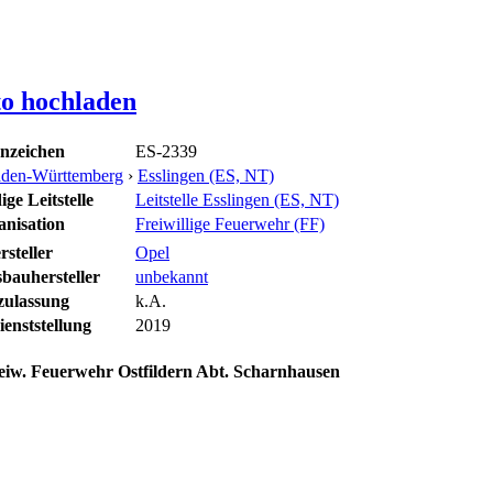
to hochladen
nzeichen
ES-2339
den-Württemberg
›
Esslingen (ES, NT)
ge Leitstelle
Leitstelle Esslingen (ES, NT)
anisation
Freiwillige Feuerwehr (FF)
rsteller
Opel
bauhersteller
unbekannt
zulassung
k.A.
enststellung
2019
iw. Feuerwehr Ostfildern Abt. Scharnhausen