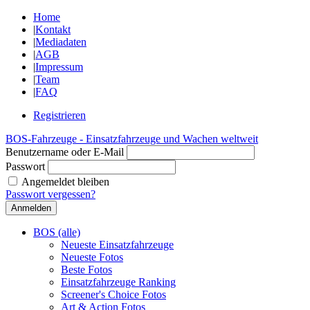
Home
|
Kontakt
|
Mediadaten
|
AGB
|
Impressum
|
Team
|
FAQ
Registrieren
BOS-Fahrzeuge - Einsatzfahrzeuge und Wachen weltweit
Benutzername oder E-Mail
Passwort
Angemeldet bleiben
Passwort vergessen?
BOS (alle)
Neueste Einsatzfahrzeuge
Neueste Fotos
Beste Fotos
Einsatzfahrzeuge Ranking
Screener's Choice Fotos
Art & Action Fotos