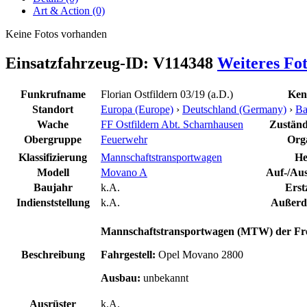
Art & Action (0)
Keine Fotos vorhanden
Einsatzfahrzeug-ID: V114348
Weiteres Fo
Funkrufname
Florian Ostfildern 03/19 (a.D.)
Ken
Standort
Europa (Europe)
›
Deutschland (Germany)
›
Ba
Wache
FF Ostfildern Abt. Scharnhausen
Zuständi
Obergruppe
Feuerwehr
Org
Klassifizierung
Mannschaftstransportwagen
He
Modell
Movano A
Auf-/Aus
Baujahr
k.A.
Erst
Indienststellung
k.A.
Außerdi
Mannschaftstransportwagen (MTW) der Fre
Beschreibung
Fahrgestell:
Opel Movano 2800
Ausbau:
unbekannt
Ausrüster
k.A.