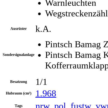
Warnleuchten
Wegstreckenzähl
k.A.
Ausrüster
Pintsch Bamag Z
Pintsch Bamag K
Sondersignalanlage
Kofferraumklap
1/1
Besatzung
1.968
Hubraum (cm³)
nrw_pol_fustw_vw
Tags