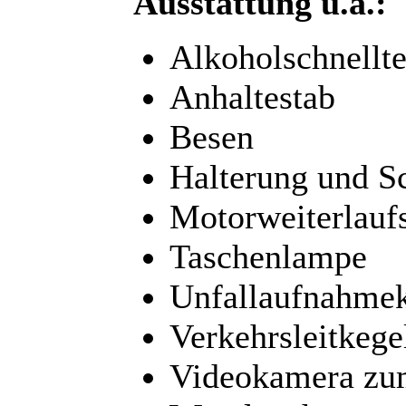
Ausstattung u.a.:
Alkoholschnellte
Anhaltestab
Besen
Halterung und S
Motorweiterlauf
Taschenlampe
Unfallaufnahme
Verkehrsleitkege
Videokamera zu