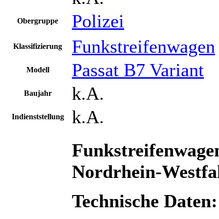
Polizei
Obergruppe
Funkstreifenwagen
Klassifizierung
Passat B7 Variant
Modell
k.A.
Baujahr
k.A.
Indienststellung
Funkstreifenwage
Nordrhein-Westfal
Technische Daten: