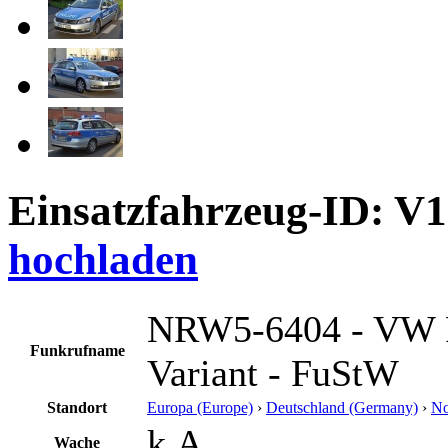
Einsatzfahrzeug-ID: V
hochladen
NRW5-6404 - VW P
Funkrufname
Variant - FuStW
Standort
Europa (Europe)
›
Deutschland (Germany)
›
No
k.A.
Wache