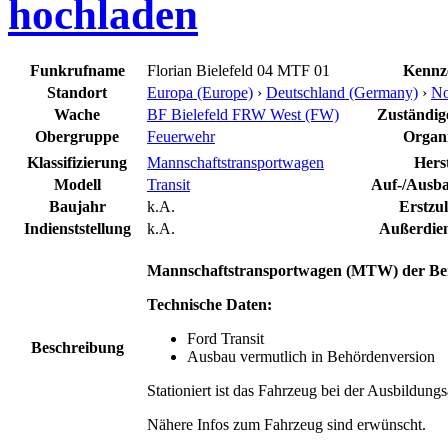
hochladen
Funkrufname
Florian Bielefeld 04 MTF 01
Kennz
Standort
Europa (Europe)
›
Deutschland (Germany)
›
No
Wache
BF Bielefeld FRW West (FW)
Zuständige
Obergruppe
Feuerwehr
Organi
Klassifizierung
Mannschaftstransportwagen
Herst
Modell
Transit
Auf-/Ausba
Baujahr
k.A.
Erstzu
Indienststellung
k.A.
Außerdien
Mannschaftstransportwagen (MTW) der Beru
Technische Daten:
Ford Transit
Beschreibung
Ausbau vermutlich in Behördenversion
Stationiert ist das Fahrzeug bei der Ausbildung
Nähere Infos zum Fahrzeug sind erwünscht.