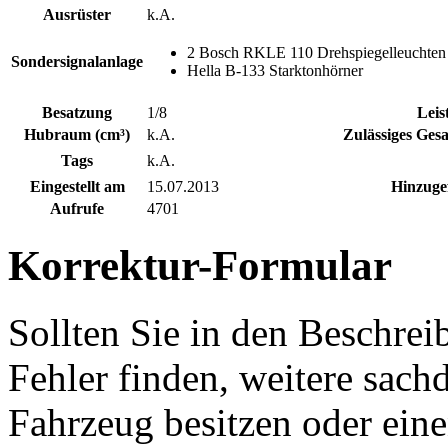
Ausrüster
k.A.
2 Bosch RKLE 110 Drehspiegelleuchten
Sondersignalanlage
Hella B-133 Starktonhörner
Besatzung
1/8
Leis
Hubraum (cm³)
k.A.
Zulässiges Ges
Tags
k.A.
Eingestellt am
15.07.2013
Hinzuge
Aufrufe
4701
Korrektur-Formular
Sollten Sie in den Beschre
Fehler finden, weitere sach
Fahrzeug besitzen oder ein